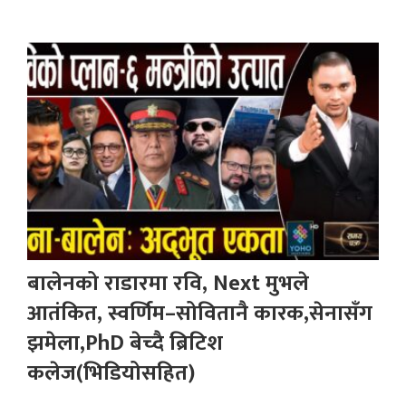
बालेनको राडारमा रवि, Next मुभले
आतंकित, स्वर्णिम–सोवितानै कारक,सेनासँग
झमेला,PhD बेच्दै ब्रिटिश
कलेज(भिडियोसहित)