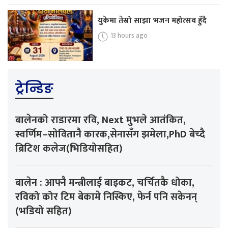
युकेमा तेस्रो साझा भजन महोत्सव हुँदै
13 hours ago
ट्रेन्डिङ
बालेनको राडारमा रवि, Next मुभले आतंकित,
स्वर्णिम–सोवितानै कारक,सेनासँग झमेला,PhD बेच्दै
ब्रिटिश कलेज(भिडियोसहित)
बालेन : आफ्नै मन्त्रीलाई बाइकट, चर्चितकै धोका,
रविको कोर टिम बेकामे निस्किए, फेर्न पनि सकेनन्
(भडियो सहित)