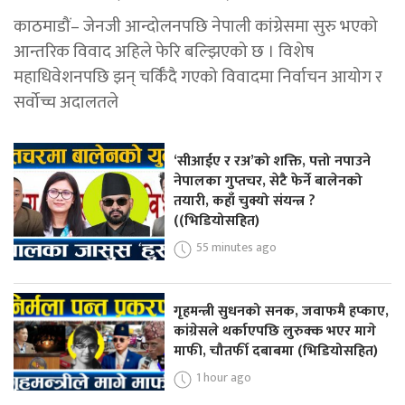
काठमाडौं– जेनजी आन्दोलनपछि नेपाली कांग्रेसमा सुरु भएको
आन्तरिक विवाद अहिले फेरि बल्झिएको छ । विशेष
महाधिवेशनपछि झन् चर्किँदै गएको विवादमा निर्वाचन आयोग र
सर्वोच्च अदालतले
‘सीआईए र रअ’को शक्ति, पत्तो नपाउने
नेपालका गुप्तचर, सेटै फेर्ने बालेनको
तयारी, कहाँ चुक्यो संयन्त्र ?
((भिडियोसहित)
55 minutes ago
गृहमन्त्री सुधनको सनक, जवाफमै हप्काए,
कांग्रेसले थर्काएपछि लुरुक्क भएर मागे
माफी, चौतर्फी दबाबमा (भिडियोसहित)
1 hour ago