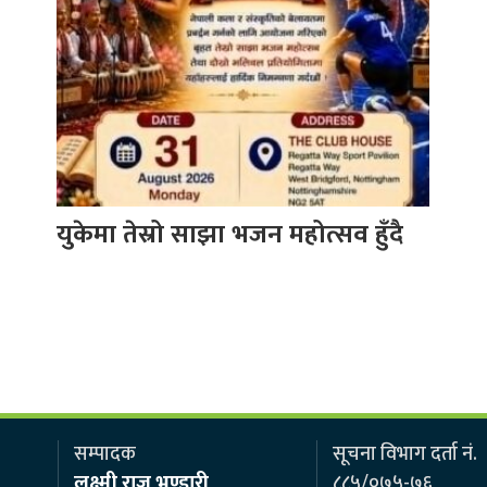
युकेमा तेस्रो साझा भजन महोत्सव हुँदै
सम्पादक
सूचना विभाग दर्ता नं.
लक्ष्मी राज भण्डारी
८८५/०७५-७६