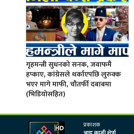
गृहमन्त्री सुधनको सनक, जवाफमै
हप्काए, कांग्रेसले थर्काएपछि लुरुक्क
भएर मागे माफी, चौतर्फी दबाबमा
(भिडियोसहित)
प्रकाशक
आङ काजी शेर्पा