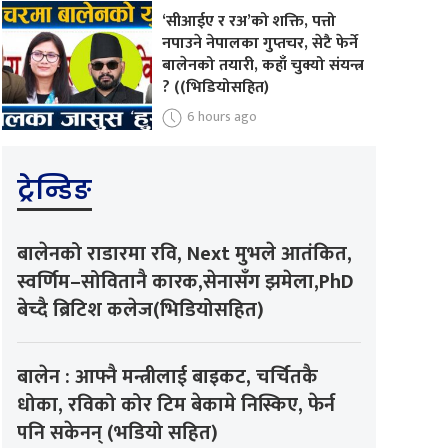
‘सीआईए र रअ’को शक्ति, पत्तो
नपाउने नेपालका गुप्तचर, सेटै फेर्ने
बालेनको तयारी, कहाँ चुक्यो संयन्त्र
? ((भिडियोसहित)
6 hours ago
ट्रेन्डिङ
बालेनको राडारमा रवि, Next मुभले आतंकित,
स्वर्णिम–सोवितानै कारक,सेनासँग झमेला,PhD
बेच्दै ब्रिटिश कलेज(भिडियोसहित)
बालेन : आफ्नै मन्त्रीलाई बाइकट, चर्चितकै
धोका, रविको कोर टिम बेकामे निस्किए, फेर्न
पनि सकेनन् (भडियो सहित)