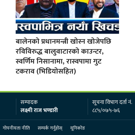
बालेनको प्रधानमन्त्री खोस्न खोजेपछि
रविविरुद्ध बालुवाटारको काउन्टर,
स्वर्णिम निसानामा, रास्वपामा गुट
टकराव (भिडियोसहित)
सम्पादक
सूचना विभाग दर्ता नं.
लक्ष्मी राज भण्डारी
८८५/०७५-७६
गोपनीयता नीति
सम्पर्क गर्नुहोस्
यूनिकोड