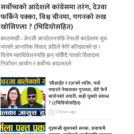
सर्वोच्चको आदेशले कांग्रेसमा तरंग, देउवा
फर्किने पक्का, विश्व चीनमा, गगनको रुख
खोसिएला ? (भिडियोसहित)
काठमाडौं– जेनजी आन्दोलनपछि नेपाली कांग्रेसमा सुरु
भएको आन्तरिक विवाद अहिले फेरि बल्झिएको छ ।
विशेष महाधिवेशनपछि झन् चर्किँदै गएको विवादमा
निर्वाचन आयोग र सर्वोच्च अदालतले
‘सीआईए र रअ’को शक्ति, पत्तो
नपाउने नेपालका गुप्तचर, सेटै फेर्ने
बालेनको तयारी, कहाँ चुक्यो संयन्त्र
? ((भिडियोसहित)
2 hours ago
गृहमन्त्री सुधनको सनक, जवाफमै