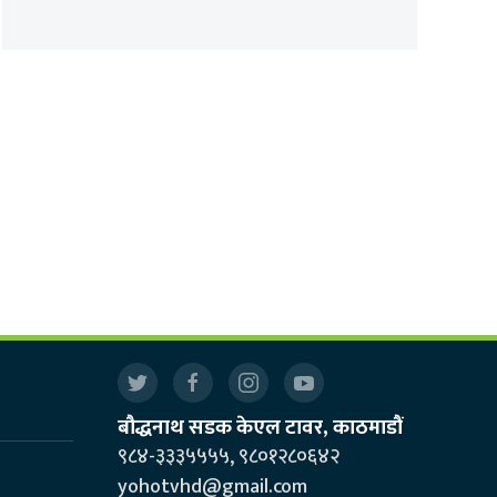
बौद्धनाथ सडक केएल टावर, काठमाडौं
९८४-३३३५५५५, ९८०१२८०६४२
yohotvhd@gmail.com