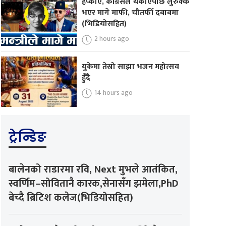
हप्काए, कांग्रेसले थर्काएपछि लुरुक्क
भएर मागे माफी, चौतर्फी दबाबमा
(भिडियोसहित)
2 hours ago
युकेमा तेस्रो साझा भजन महोत्सव
हुँदै
14 hours ago
ट्रेन्डिङ
बालेनको राडारमा रवि, Next मुभले आतंकित,
स्वर्णिम–सोवितानै कारक,सेनासँग झमेला,PhD
बेच्दै ब्रिटिश कलेज(भिडियोसहित)