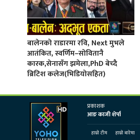
बालेनको राडारमा रवि, Next मुभले
आतंकित, स्वर्णिम–सोवितानै
कारक,सेनासँग झमेला,PhD बेच्दै
ब्रिटिश कलेज(भिडियोसहित)
प्रकाशक
आङ काजी शेर्पा
हाम्रो टीम
हाम्रो बारेमा