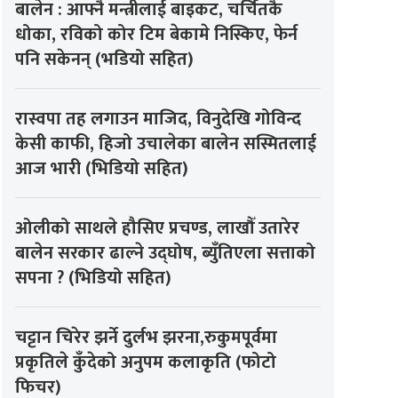
बालेन : आफ्नै मन्त्रीलाई बाइकट, चर्चितकै
धोका, रविको कोर टिम बेकामे निस्किए, फेर्न
पनि सकेनन् (भडियो सहित)
रास्वपा तह लगाउन माजिद, विनुदेखि गोविन्द
केसी काफी, हिजो उचालेका बालेन सस्मितलाई
आज भारी (भिडियो सहित)
ओलीको साथले हौसिए प्रचण्ड, लाखौँ उतारेर
बालेन सरकार ढाल्ने उद्घोष, ब्युँतिएला सत्ताको
सपना ? (भिडियो सहित)
चट्टान चिरेर झर्ने दुर्लभ झरना,रुकुमपूर्वमा
प्रकृतिले कुँदेको अनुपम कलाकृति (फोटो
फिचर)