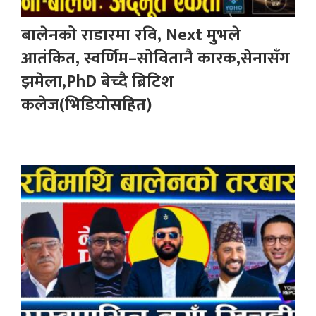
बालेनको राडारमा रवि, Next मुभले
आतंकित, स्वर्णिम–सोवितानै कारक,सेनासँग
झमेला,PhD बेच्दै ब्रिटिश
कलेज(भिडियोसहित)