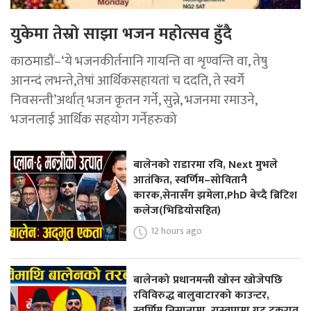
युकेमा तेस्रो साझा भजन महोत्सव हुँदै
काठमाडौं–‘ये भजनकीर्तनानि गायन्ति वा शृण्वन्ति वा, तेषु
आनन्दं लभन्ते,तेषां आर्थिकसहायतां च ददति, ते स्वर्गे
निवसन्ती’अर्थात् भजन कृतन गर्ने, सुन्ने, भजनमा रमाउने,
भजनलाई आर्थिक सहयोग गर्नेहरुको
बालेनको राडारमा रवि, Next मुभले
आतंकित, स्वर्णिम–सोवितानै
कारक,सेनासँग झमेला,PhD बेच्दै ब्रिटिश
कलेज(भिडियोसहित)
12 hours ago
बालेनको प्रधानमन्त्री खोस्न खोजेपछि
रविविरुद्ध बालुवाटारको काउन्टर,
स्वर्णिम निसानामा, रास्वपामा गुट टकराव