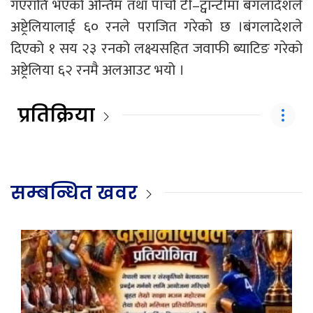
गएराति भएको अन्तिम तथा पाँचौ टी–ट्वान्टीमा बंगलादेशले
अष्ट्रेलियालाई ६० रनले पराजित गरेको छ ।बंगलादेशले
दिएको १ सय २३ रनको लक्ष्यसहित जवाफी ब्याटिङ गरेको
अष्ट्रेलिया ६२ रनमै अलआउट भयो ।
प्रतिक्रिया
सम्बन्धित खवर