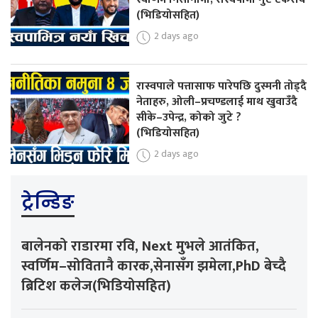
(भिडियोसहित)
2 days ago
रास्वपाले पत्तासाफ पारेपछि दुस्मनी तोड्दै
नेताहरु, ओली–प्रचण्डलाई माथ खुवाउँदै
सीके–उपेन्द्र, कोको जुटे ?
(भिडियोसहित)
2 days ago
ट्रेन्डिङ
बालेनको राडारमा रवि, Next मुभले आतंकित,
स्वर्णिम–सोवितानै कारक,सेनासँग झमेला,PhD बेच्दै
ब्रिटिश कलेज(भिडियोसहित)