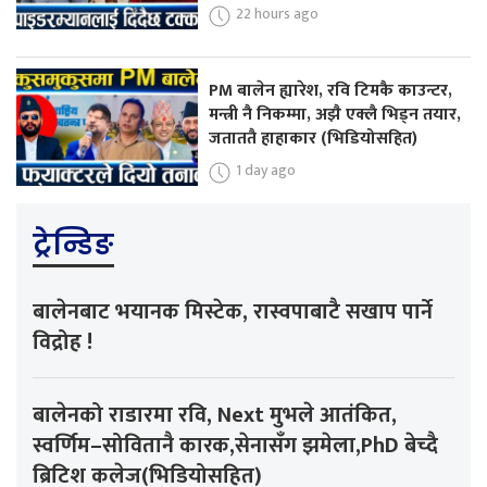
22 hours ago
PM बालेन ह्यारेश, रवि टिमकै काउन्टर,
मन्त्री नै निकम्मा, अझै एक्लै भिड्न तयार,
जताततै हाहाकार (भिडियोसहित)
1 day ago
ट्रेन्डिङ
बालेनबाट भयानक मिस्टेक, रास्वपाबाटै सखाप पार्ने
विद्रोह !
बालेनको राडारमा रवि, Next मुभले आतंकित,
स्वर्णिम–सोवितानै कारक,सेनासँग झमेला,PhD बेच्दै
ब्रिटिश कलेज(भिडियोसहित)