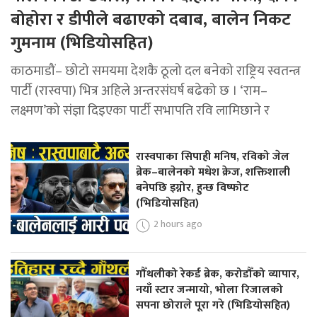
बोहोरा र डीपीले बढाएको दबाब, बालेन निकट
गुमनाम (भिडियोसहित)
काठमाडौं– छोटो समयमा देशकै ठूलो दल बनेको राष्ट्रिय स्वतन्त्र
पार्टी (रास्वपा) भित्र अहिले अन्तरसंघर्ष बढेको छ । ‘राम–
लक्ष्मण’को संज्ञा दिइएका पार्टी सभापति रवि लामिछाने र
रास्वपाका सिपाही मनिष, रविको जेल
ब्रेक–बालेनको मधेश क्रेज, शक्तिशाली
बनेपछि इग्नोर, हुन्छ विष्फोट
(भिडियोसहित)
2 hours ago
गौँथलीको रेकर्ड ब्रेक, करोडौँको व्यापार,
नयाँ स्टार जन्मायो, भोला रिजालको
सपना छोराले पूरा गरे (भिडियोसहित)