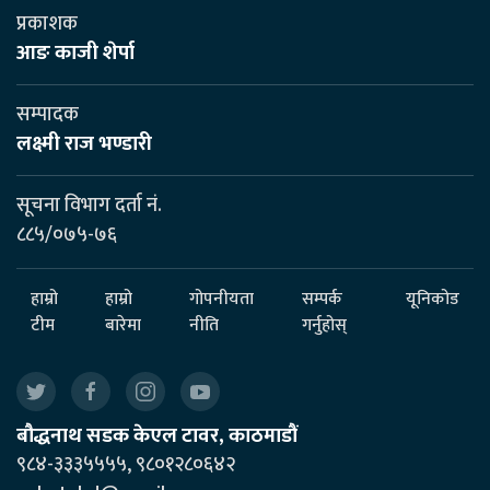
प्रकाशक
आङ काजी शेर्पा
सम्पादक
लक्ष्मी राज भण्डारी
सूचना विभाग दर्ता नं.
८८५/०७५-७६
हाम्रो
हाम्रो
गोपनीयता
सम्पर्क
यूनिकोड
टीम
बारेमा
नीति
गर्नुहोस्
बौद्धनाथ सडक केएल टावर, काठमाडौं
९८४-३३३५५५५, ९८०१२८०६४२