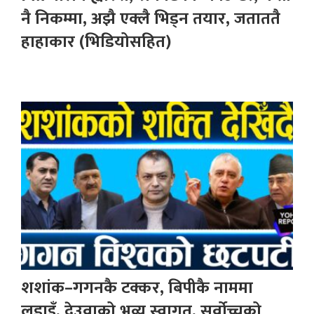
नै निकम्मा, अझै एक्लै भिड्न तयार, जताततै
हाहाकार (भिडियोसहित)
शशांक–गगनकै टक्कर, बिपीकै नाममा
लडाइँ, देउवाको भव्य स्वागत, सर्वोच्चको