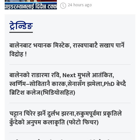
24 hours ago
ट्रेन्डिङ
बालेनबाट भयानक मिस्टेक, रास्वपाबाटै सखाप पार्ने
विद्रोह !
बालेनको राडारमा रवि, Next मुभले आतंकित,
स्वर्णिम–सोवितानै कारक,सेनासँग झमेला,PhD बेच्दै
ब्रिटिश कलेज(भिडियोसहित)
चट्टान चिरेर झर्ने दुर्लभ झरना,रुकुमपूर्वमा प्रकृतिले
कुँदेको अनुपम कलाकृति (फोटो फिचर)