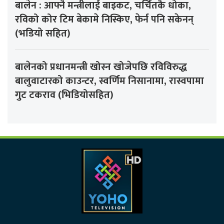
बालेन : आफ्नै मन्त्रीलाई बाइकट, चर्चितकै धोका,
रविको कोर टिम बेकामे निस्किए, फेर्न पनि सकेनन्
(भडियो सहित)
बालेनको प्रधानमन्त्री खोस्न खोजेपछि रविविरुद्ध
बालुवाटारको काउन्टर, स्वर्णिम निसानामा, रास्वपामा
गुट टकराव (भिडियोसहित)