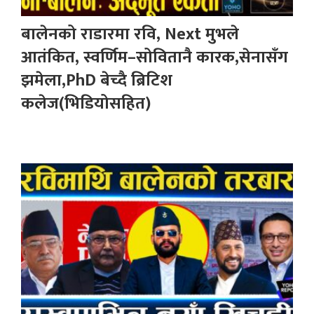
बालेनको राडारमा रवि, Next मुभले
आतंकित, स्वर्णिम–सोवितानै कारक,सेनासँग
झमेला,PhD बेच्दै ब्रिटिश
कलेज(भिडियोसहित)