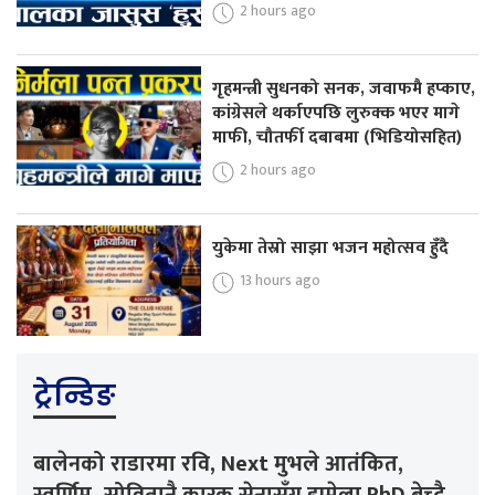
2 hours ago
गृहमन्त्री सुधनको सनक, जवाफमै हप्काए,
कांग्रेसले थर्काएपछि लुरुक्क भएर मागे
माफी, चौतर्फी दबाबमा (भिडियोसहित)
2 hours ago
युकेमा तेस्रो साझा भजन महोत्सव हुँदै
13 hours ago
ट्रेन्डिङ
बालेनको राडारमा रवि, Next मुभले आतंकित,
स्वर्णिम–सोवितानै कारक,सेनासँग झमेला,PhD बेच्दै