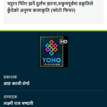
चट्टान चिरेर झर्ने दुर्लभ झरना,रुकुमपूर्वमा प्रकृतिले
कुँदेको अनुपम कलाकृति (फोटो फिचर)
प्रकाशक
आङ काजी शेर्पा
सम्पादक
लक्ष्मी राज भण्डारी