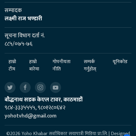
सम्पादक
लक्ष्मी राज भण्डारी
सूचना विभाग दर्ता नं.
८८५/०७५-७६
हाम्रो
हाम्रो
गोपनीयता
सम्पर्क
यूनिकोड
टीम
बारेमा
नीति
गर्नुहोस्
बौद्धनाथ सडक केएल टावर, काठमाडौं
९८४-३३३५५५५, ९८०१२८०६४२
yohotvhd@gmail.com
©2026 Yoho Khabar सर्वाधिकार सयापात्री मिडिया प्रा.लि. | Designed