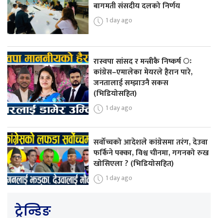
बागमती संसदीय दलको निर्णय
1 day ago
रास्वपा सांसद र मन्त्रीकै निष्कर्ष ः
कांग्रेस–एमालेका मेयरले हैरान पारे,
जनतालाई सम्झाउनै सकस
(भिडियोसहित)
1 day ago
सर्वोच्चको आदेशले कांग्रेसमा तरंग, देउवा
फर्किने पक्का, विश्व चीनमा, गगनको रुख
खोसिएला ? (भिडियोसहित)
1 day ago
ट्रेन्डिङ