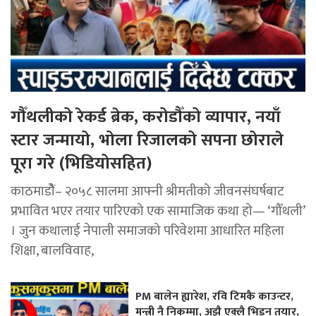
गौँथलीको रेकर्ड ब्रेक, करोडौँको व्यापार, नयाँ
स्टार जन्मायो, भोला रिजालको सपना छोराले
पूरा गरे (भिडियोसहित)
काठमाडोैं– २०५८ सालमा आफ्नी श्रीमतीको जीवनसंघर्षबाट
प्रभावित भएर तयार पारिएको एक सामाजिक कथा हो— ‘गौँथली’
। जुन कथालाई नेपाली समाजको परिवेशमा आधारित महिला
शिक्षा, बालविवाह,
PM बालेन ह्यारेश, रवि टिमकै काउन्टर,
मन्त्री नै निकम्मा, अझै एक्लै भिड्न तयार,