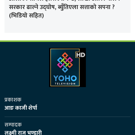
सरकार ढाल्ने उद्घोष, ब्युँतिएला सत्ताको सपना ?
(भिडियो सहित)
प्रकाशक
आङ काजी शेर्पा
सम्पादक
लक्ष्मी राज भण्डारी