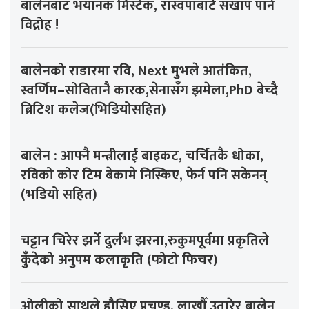
बालेनबाट भयानक मिस्टेक, रास्वपाबाटै सखाप पार्ने
विद्रोह !
बालेनको राडारमा रवि, Next मुभले आतंकित,
स्वर्णिम–सोवितानै कारक,सेनासँग झमेला,PhD बेच्दै
ब्रिटिश कलेज(भिडियोसहित)
बालेन : आफ्नै मन्त्रीलाई बाइकट, चर्चितकै धोका,
रविको कोर टिम बेकामे निस्किए, फेर्न पनि सकेनन्
(भडियो सहित)
चट्टान चिरेर झर्ने दुर्लभ झरना,रुकुमपूर्वमा प्रकृतिले
कुँदेको अनुपम कलाकृति (फोटो फिचर)
ओलीको साथले हौसिए प्रचण्ड, लाखौँ उतारेर बालेन