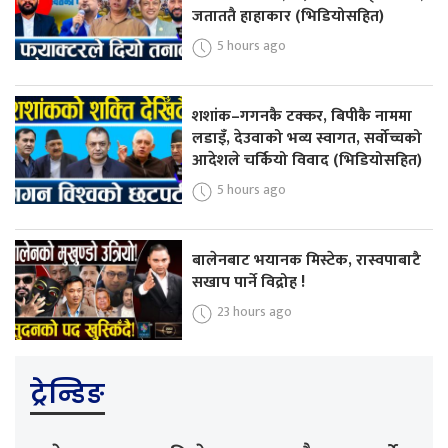
जताततै हाहाकार (भिडियोसहित)
5 hours ago
शशांक–गगनकै टक्कर, बिपीकै नाममा
लडाइँ, देउवाको भव्य स्वागत, सर्वोच्चको
आदेशले चर्कियो विवाद (भिडियोसहित)
5 hours ago
बालेनबाट भयानक मिस्टेक, रास्वपाबाटै
सखाप पार्ने विद्रोह !
23 hours ago
ट्रेन्डिङ