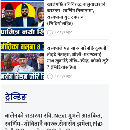
खोजेपछि रविविरुद्ध बालुवाटारको
काउन्टर, स्वर्णिम निसानामा,
रास्वपामा गुट टकराव
(भिडियोसहित)
2 days ago
रास्वपाले पत्तासाफ पारेपछि दुस्मनी
तोड्दै नेताहरु, ओली–प्रचण्डलाई
माथ खुवाउँदै सीके–उपेन्द्र, कोको जुटे
? (भिडियोसहित)
2 days ago
ट्रेन्डिङ
बालेनको राडारमा रवि, Next मुभले आतंकित,
स्वर्णिम–सोवितानै कारक,सेनासँग झमेला,PhD