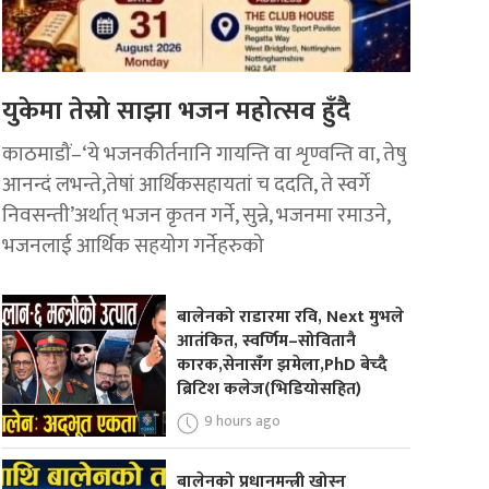
युकेमा तेस्रो साझा भजन महोत्सव हुँदै
काठमाडौं–‘ये भजनकीर्तनानि गायन्ति वा शृण्वन्ति वा, तेषु
आनन्दं लभन्ते,तेषां आर्थिकसहायतां च ददति, ते स्वर्गे
निवसन्ती’अर्थात् भजन कृतन गर्ने, सुन्ने, भजनमा रमाउने,
भजनलाई आर्थिक सहयोग गर्नेहरुको
बालेनको राडारमा रवि, Next मुभले
आतंकित, स्वर्णिम–सोवितानै
कारक,सेनासँग झमेला,PhD बेच्दै
ब्रिटिश कलेज(भिडियोसहित)
9 hours ago
बालेनको प्रधानमन्त्री खोस्न