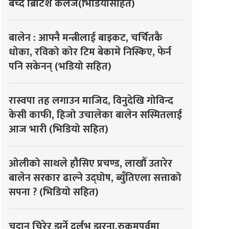
बेच्दै ब्रिटिश कलेज(भिडियोसहित)
बालेन : आफ्नै मन्त्रीलाई बाइकट, चर्चितकै
धोका, रविको कोर टिम बेकामे निस्किए, फेर्न
पनि सकेनन् (भडियो सहित)
रास्वपा तह लगाउन माजिद, विनुदेखि गोविन्द
केसी काफी, हिजो उचालेका बालेन सस्मितलाई
आज भारी (भिडियो सहित)
ओलीको साथले हौसिए प्रचण्ड, लाखौँ उतारेर
बालेन सरकार ढाल्ने उद्घोष, ब्युँतिएला सत्ताको
सपना ? (भिडियो सहित)
चट्टान चिरेर झर्ने दुर्लभ झरना,रुकुमपूर्वमा