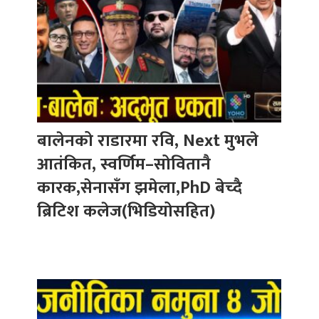
बालेनको राडारमा रवि, Next मुभले
आतंकित, स्वर्णिम–सोवितानै
कारक,सेनासँग झमेला,PhD बेच्दै
ब्रिटिश कलेज(भिडियोसहित)