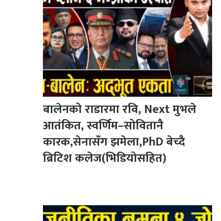
बालेनको राडारमा रवि, Next मुभले
आतंकित, स्वर्णिम–सोवितानै
कारक,सेनासँग झमेला,PhD बेच्दै
ब्रिटिश कलेज(भिडियोसहित)