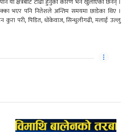
रेपनि यो क्षेत्रबाट टाढा हुनुको कारण भने खुलाएका छैनन् ।
े पक्का भएर पनि नितेशले अन्तिम समयमा छाडेका थिए ।
इन कुरा परी, पिडित, धोकेवाज, सिन्धुलीगढी, मलाई उल्लु