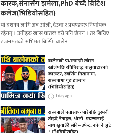
कारक,सेनासँग झमेला,PhD बेच्दै ब्रिटिश
कलेज(भिडियोसहित)
यो देशका लागि अब ओली, देउवा र प्रचण्डहरु निर्णायक
रहेनन् । उनीहरु खास घातक बन्ने पनि छैनन् । तर बिग्रिए
र जनमतको अभिमत बिर्सिए बालेन
बालेनको प्रधानमन्त्री खोस्न
खोजेपछि रविविरुद्ध बालुवाटारको
काउन्टर, स्वर्णिम निसानामा,
रास्वपामा गुट टकराव
(भिडियोसहित)
1 day ago
रास्वपाले पत्तासाफ पारेपछि दुस्मनी
तोड्दै नेताहरु, ओली–प्रचण्डलाई
माथ खुवाउँदै सीके–उपेन्द्र, कोको जुटे
? (भिडियोसहित)