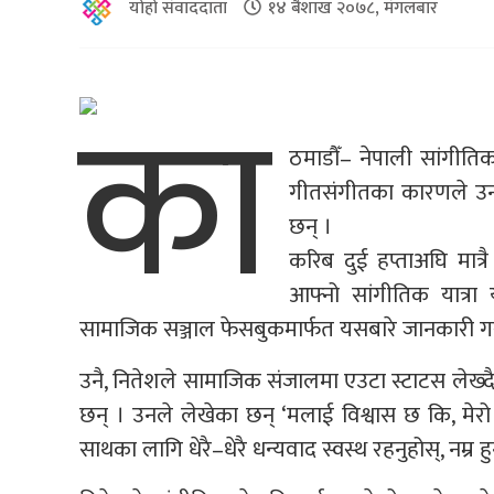
योहो संवाददाता
१४ बैशाख २०७८, मंगलबार
का
ठमाडौँ– नेपाली सांगीतिक 
गीतसंगीतका कारणले उनले
छन् ।
करिब दुई हप्ताअघि मात्र
आफ्नो सांगीतिक यात्रा
सामाजिक सञ्जाल फेसबुकमार्फत यसबारे जानकारी गर
उनै, नितेशले सामाजिक संजालमा एउटा स्टाटस लेख्दै
छन् । उनले लेखेका छन् ‘मलाई विश्वास छ कि, मेरो न
साथका लागि धेरै–धेरै धन्यवाद स्वस्थ रहनुहोस्, नम्र हु