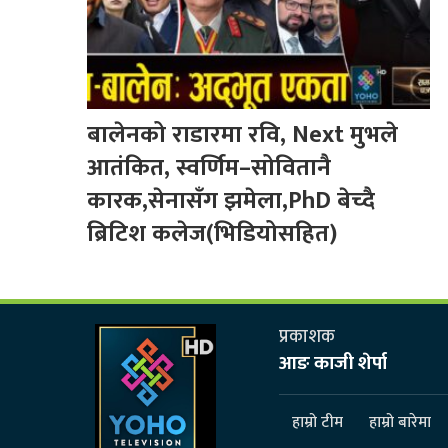
बालेनको राडारमा रवि, Next मुभले
आतंकित, स्वर्णिम–सोवितानै
कारक,सेनासँग झमेला,PhD बेच्दै
ब्रिटिश कलेज(भिडियोसहित)
प्रकाशक
आङ काजी शेर्पा
हाम्रो टीम
हाम्रो बारेमा