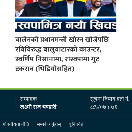
बालेनको प्रधानमन्त्री खोस्न खोजेपछि
रविविरुद्ध बालुवाटारको काउन्टर,
स्वर्णिम निसानामा, रास्वपामा गुट
टकराव (भिडियोसहित)
सम्पादक
सूचना विभाग दर्ता नं.
लक्ष्मी राज भण्डारी
८८५/०७५-७६
गोपनीयता नीति
सम्पर्क गर्नुहोस्
यूनिकोड