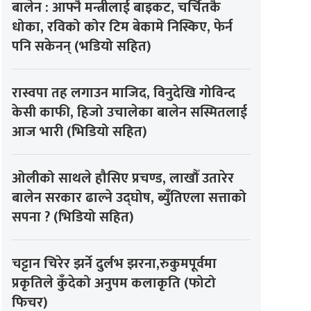
बालेन : आफ्नै मन्त्रीलाई बाइकट, चर्चितकै
धोका, रविको कोर टिम बेकामे निस्किए, फेर्न
पनि सकेनन् (भडियो सहित)
रास्वपा तह लगाउन माजिद, विनुदेखि गोविन्द
केसी काफी, हिजो उचालेका बालेन सस्मितलाई
आज भारी (भिडियो सहित)
ओलीको साथले हौसिए प्रचण्ड, लाखौँ उतारेर
बालेन सरकार ढाल्ने उद्घोष, ब्युँतिएला सत्ताको
सपना ? (भिडियो सहित)
चट्टान चिरेर झर्ने दुर्लभ झरना,रुकुमपूर्वमा
प्रकृतिले कुँदेको अनुपम कलाकृति (फोटो
फिचर)