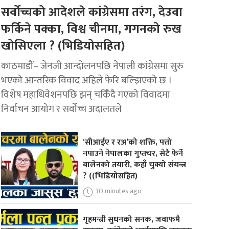
सर्वोच्चको आदेशले कांग्रेसमा तरंग, देउवा
फर्किने पक्का, विश्व चीनमा, गगनको रुख
खोसिएला ? (भिडियोसहित)
काठमाडौं– जेनजी आन्दोलनपछि नेपाली कांग्रेसमा सुरु
भएको आन्तरिक विवाद अहिले फेरि बल्झिएको छ ।
विशेष महाधिवेशनपछि झन् चर्किँदै गएको विवादमा
निर्वाचन आयोग र सर्वोच्च अदालतले
‘सीआईए र रअ’को शक्ति, पत्तो
नपाउने नेपालका गुप्तचर, सेटै फेर्ने
बालेनको तयारी, कहाँ चुक्यो संयन्त्र
? ((भिडियोसहित)
30 minutes ago
गृहमन्त्री सुधनको सनक, जवाफमै