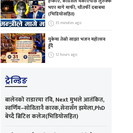
हप्काए, कांग्रेसले थर्काएपछि लुरुक्क
भएर मागे माफी, चौतर्फी दबाबमा
(भिडियोसहित)
35 minutes ago
युकेमा तेस्रो साझा भजन महोत्सव
हुँदै
12 hours ago
ट्रेन्डिङ
बालेनको राडारमा रवि, Next मुभले आतंकित,
स्वर्णिम–सोवितानै कारक,सेनासँग झमेला,PhD
बेच्दै ब्रिटिश कलेज(भिडियोसहित)