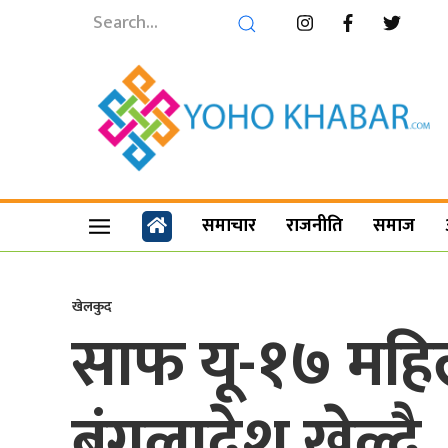
समाचार
राजनीति
समाज
खेलकुद
साफ यू-१७ महिल
बंगलादेश खेल्दै