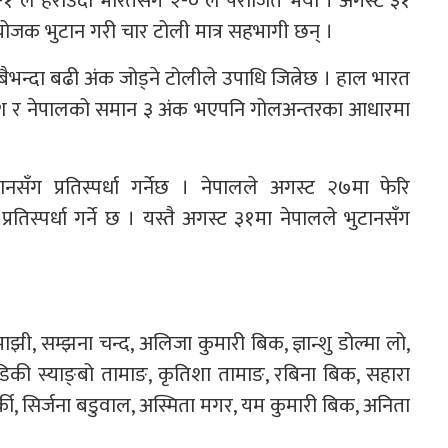
१ ले हराउँदा भारतसँग २-० ले पराजित भयो । अगस्ट ३१
आयोजक भुटान गरी चार टोली मात्र सहभागी छन् ।
ैभन्दा बढी अंक जोड्ने टोलीले उपाधि जित्नेछ । हाल भारत
ादेश र नेपालको समान ३ अंक भएपनि गोलअन्तरका आधारमा
नसँग प्रतिस्पर्धा गर्नेछ । नेपालले अगस्ट २७मा फेरि
तिस्पर्धा गर्ने छ । यस्तै अगस्ट ३१मा नेपालले भुटानसँग
यमाझी, सम्झना चन्द, अलिजा कुमारी बिक, ज्ञान्शु डोल्मा लो,
िक, डिकी स्याङ्बो तामाङ, कृतिशा तामाङ, रबिना बिक, सहारा
र्की, सिर्जना बडुवाल, अस्मिता मगर, यम कुमारी बिक, अनिता