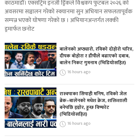
काठमाडौं। एक्सट्रिम इनर्जी ड्रिंकले विश्वकप फुटबल २०२६ को
अवसरमा सञ्चालन गरेको स्क्यानमा सुन अभियान सफलतापूर्वक
सम्पन्न भएको घोषणा गरेको छ । अभियानअन्तर्गत लक्की
ड्रमार्फत छनोट
बालेनको अप्ठ्यारो, रविको दोहोरो चरित्र,
दीपक बोहोरा र डीपीले बढाएको दबाब,
बालेन निकट गुमनाम (भिडियोसहित)
16 hours ago
रास्वपाका सिपाही मनिष, रविको जेल
ब्रेक–बालेनको मधेश क्रेज, शक्तिशाली
बनेपछि इग्नोर, हुन्छ विष्फोट
(भिडियोसहित)
16 hours ago