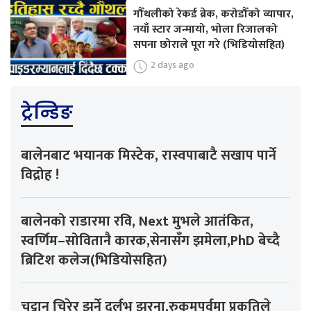
गौँथलीको रेकर्ड ब्रेक, करोडौँको व्यापार,
नयाँ स्टार जन्मायो, भोला रिजालको
सपना छोराले पूरा गरे (भिडियोसहित)
2 days ago
ट्रेन्डिङ
बालेनबाट भयानक मिस्टेक, रास्वपाबाटै सखाप पार्ने
विद्रोह !
बालेनको राडारमा रवि, Next मुभले आतंकित,
स्वर्णिम–सोवितानै कारक,सेनासँग झमेला,PhD बेच्दै
ब्रिटिश कलेज(भिडियोसहित)
चट्टान चिरेर झर्ने दुर्लभ झरना,रुकुमपूर्वमा प्रकृतिले