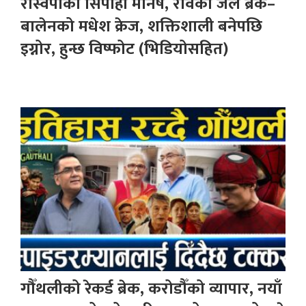
रास्वपाका सिपाही मनिष, रविको जेल ब्रेक–
बालेनको मधेश क्रेज, शक्तिशाली बनेपछि
इग्नोर, हुन्छ विष्फोट (भिडियोसहित)
गौँथलीको रेकर्ड ब्रेक, करोडौँको व्यापार, नयाँ