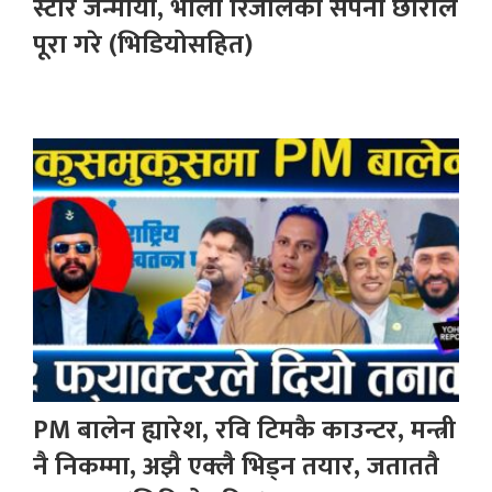
स्टार जन्मायो, भोला रिजालको सपना छोराले
पूरा गरे (भिडियोसहित)
PM बालेन ह्यारेश, रवि टिमकै काउन्टर, मन्त्री
नै निकम्मा, अझै एक्लै भिड्न तयार, जताततै