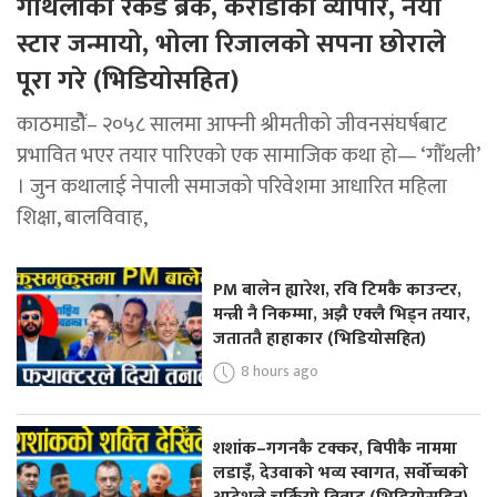
गौँथलीको रेकर्ड ब्रेक, करोडौँको व्यापार, नयाँ
स्टार जन्मायो, भोला रिजालको सपना छोराले
पूरा गरे (भिडियोसहित)
काठमाडोैं– २०५८ सालमा आफ्नी श्रीमतीको जीवनसंघर्षबाट
प्रभावित भएर तयार पारिएको एक सामाजिक कथा हो— ‘गौँथली’
। जुन कथालाई नेपाली समाजको परिवेशमा आधारित महिला
शिक्षा, बालविवाह,
PM बालेन ह्यारेश, रवि टिमकै काउन्टर,
मन्त्री नै निकम्मा, अझै एक्लै भिड्न तयार,
जताततै हाहाकार (भिडियोसहित)
8 hours ago
शशांक–गगनकै टक्कर, बिपीकै नाममा
लडाइँ, देउवाको भव्य स्वागत, सर्वोच्चको