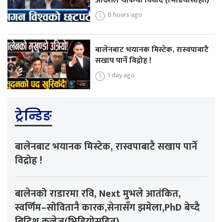
आदेशले चर्कियो विवाद (भिडियोसहित)
8 hours ago
बालेनबाट भयानक मिस्टेक, रास्वपाबाटै
सखाप पार्ने विद्रोह !
1 day ago
ट्रेन्डिङ
बालेनबाट भयानक मिस्टेक, रास्वपाबाटै सखाप पार्ने
विद्रोह !
बालेनको राडारमा रवि, Next मुभले आतंकित,
स्वर्णिम–सोवितानै कारक,सेनासँग झमेला,PhD बेच्दै
ब्रिटिश कलेज(भिडियोसहित)