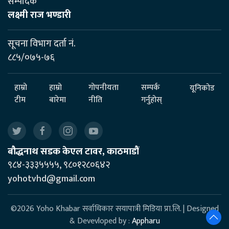
सम्पादक
लक्ष्मी राज भण्डारी
सूचना विभाग दर्ता नं.
८८५/०७५-७६
हाम्रो
हाम्रो
गोपनीयता
सम्पर्क
यूनिकोड
टीम
बारेमा
नीति
गर्नुहोस्
बौद्धनाथ सडक केएल टावर, काठमाडौं
९८४-३३३५५५५, ९८०१२८०६४२
yohotvhd@gmail.com
©2026 Yoho Khabar सर्वाधिकार सयापात्री मिडिया प्रा.लि. | Designed
& Devevloped by :
Appharu