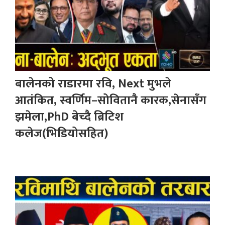
बालेनको राडारमा रवि, Next मुभले
आतंकित, स्वर्णिम–सोवितानै कारक,सेनासँग
झमेला,PhD बेच्दै ब्रिटिश
कलेज(भिडियोसहित)