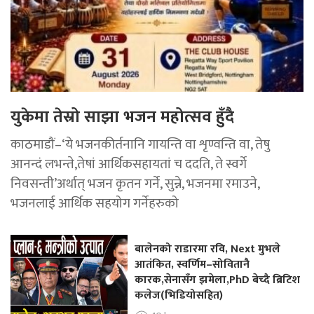
युकेमा तेस्रो साझा भजन महोत्सव हुँदै
काठमाडौं–‘ये भजनकीर्तनानि गायन्ति वा शृण्वन्ति वा, तेषु
आनन्दं लभन्ते,तेषां आर्थिकसहायतां च ददति, ते स्वर्गे
निवसन्ती’अर्थात् भजन कृतन गर्ने, सुन्ने, भजनमा रमाउने,
भजनलाई आर्थिक सहयोग गर्नेहरुको
बालेनको राडारमा रवि, Next मुभले
आतंकित, स्वर्णिम–सोवितानै
कारक,सेनासँग झमेला,PhD बेच्दै ब्रिटिश
कलेज(भिडियोसहित)