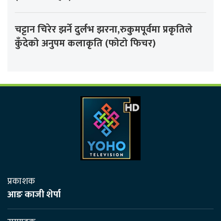
चट्टान चिरेर झर्ने दुर्लभ झरना,रुकुमपूर्वमा प्रकृतिले
कुँदेको अनुपम कलाकृति (फोटो फिचर)
प्रकाशक
आङ काजी शेर्पा