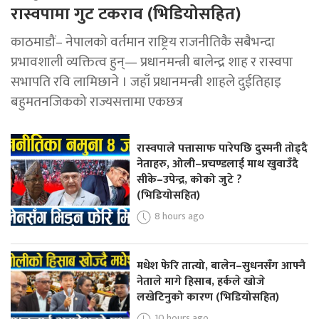
रास्वपामा गुट टकराव (भिडियोसहित)
काठमाडौं– नेपालको वर्तमान राष्ट्रिय राजनीतिकै सबैभन्दा
प्रभावशाली व्यक्तित्व हुन्— प्रधानमन्त्री बालेन्द्र शाह र रास्वपा
सभापति रवि लामिछाने । जहाँ प्रधानमन्त्री शाहले दुईतिहाइ
बहुमतनजिकको राज्यसत्तामा एकछत्र
रास्वपाले पत्तासाफ पारेपछि दुस्मनी तोड्दै
नेताहरु, ओली–प्रचण्डलाई माथ खुवाउँदै
सीके–उपेन्द्र, कोको जुटे ?
(भिडियोसहित)
8 hours ago
मधेश फेरि तात्यो, बालेन–सुधनसँग आफ्नै
नेताले मागे हिसाब, हर्कले खोजे
लखेटिनुको कारण (भिडियोसहित)
10 hours ago