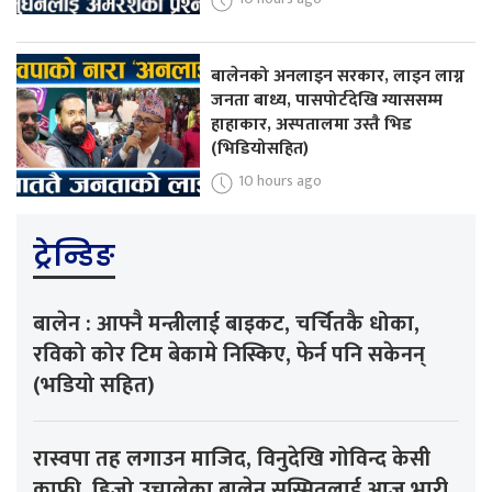
बालेनको अनलाइन सरकार, लाइन लाग्न
जनता बाध्य, पासपोर्टदेखि ग्याससम्म
हाहाकार, अस्पतालमा उस्तै भिड
(भिडियोसहित)
10 hours ago
ट्रेन्डिङ
बालेन : आफ्नै मन्त्रीलाई बाइकट, चर्चितकै धोका,
रविको कोर टिम बेकामे निस्किए, फेर्न पनि सकेनन्
(भडियो सहित)
रास्वपा तह लगाउन माजिद, विनुदेखि गोविन्द केसी
काफी, हिजो उचालेका बालेन सस्मितलाई आज भारी