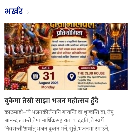
भर्खर
युकेमा तेस्रो साझा भजन महोत्सव हुँदै
काठमाडौं–‘ये भजनकीर्तनानि गायन्ति वा शृण्वन्ति वा, तेषु
आनन्दं लभन्ते,तेषां आर्थिकसहायतां च ददति, ते स्वर्गे
निवसन्ती’अर्थात् भजन कृतन गर्ने, सुन्ने, भजनमा रमाउने,