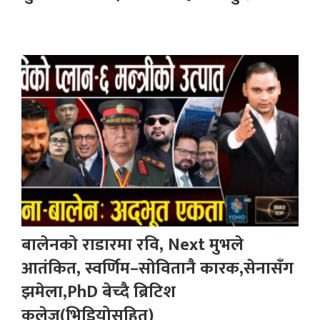
बालेनको राडारमा रवि, Next मुभले
आतंकित, स्वर्णिम–सोवितानै कारक,सेनासँग
झमेला,PhD बेच्दै ब्रिटिश
कलेज(भिडियोसहित)