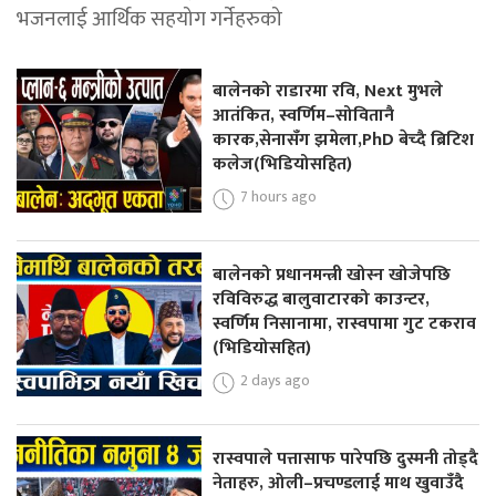
भजनलाई आर्थिक सहयोग गर्नेहरुको
बालेनको राडारमा रवि, Next मुभले
आतंकित, स्वर्णिम–सोवितानै
कारक,सेनासँग झमेला,PhD बेच्दै ब्रिटिश
कलेज(भिडियोसहित)
7 hours ago
बालेनको प्रधानमन्त्री खोस्न खोजेपछि
रविविरुद्ध बालुवाटारको काउन्टर,
स्वर्णिम निसानामा, रास्वपामा गुट टकराव
(भिडियोसहित)
2 days ago
रास्वपाले पत्तासाफ पारेपछि दुस्मनी तोड्दै
नेताहरु, ओली–प्रचण्डलाई माथ खुवाउँदै