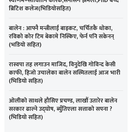
स्वर्णिम–सोवितानै कारक,सेनासँग झमेला,PhD बेच्दै
ब्रिटिश कलेज(भिडियोसहित)
बालेन : आफ्नै मन्त्रीलाई बाइकट, चर्चितकै धोका,
रविको कोर टिम बेकामे निस्किए, फेर्न पनि सकेनन्
(भडियो सहित)
रास्वपा तह लगाउन माजिद, विनुदेखि गोविन्द केसी
काफी, हिजो उचालेका बालेन सस्मितलाई आज भारी
(भिडियो सहित)
ओलीको साथले हौसिए प्रचण्ड, लाखौँ उतारेर बालेन
सरकार ढाल्ने उद्घोष, ब्युँतिएला सत्ताको सपना ?
(भिडियो सहित)