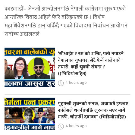
काठमाडौं– जेनजी आन्दोलनपछि नेपाली कांग्रेसमा सुरु भएको
आन्तरिक विवाद अहिले फेरि बल्झिएको छ । विशेष
महाधिवेशनपछि झन् चर्किँदै गएको विवादमा निर्वाचन आयोग र
सर्वोच्च अदालतले
‘सीआईए र रअ’को शक्ति, पत्तो नपाउने
नेपालका गुप्तचर, सेटै फेर्ने बालेनको
तयारी, कहाँ चुक्यो संयन्त्र ?
((भिडियोसहित)
4 hours ago
गृहमन्त्री सुधनको सनक, जवाफमै हप्काए,
कांग्रेसले थर्काएपछि लुरुक्क भएर मागे
माफी, चौतर्फी दबाबमा (भिडियोसहित)
4 hours ago