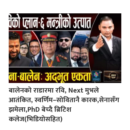
बालेनको राडारमा रवि, Next मुभले
आतंकित, स्वर्णिम–सोवितानै कारक,सेनासँग
झमेला,PhD बेच्दै ब्रिटिश
कलेज(भिडियोसहित)