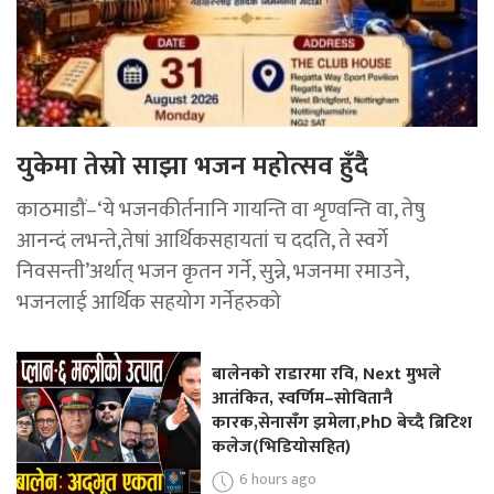
युकेमा तेस्रो साझा भजन महोत्सव हुँदै
काठमाडौं–‘ये भजनकीर्तनानि गायन्ति वा शृण्वन्ति वा, तेषु
आनन्दं लभन्ते,तेषां आर्थिकसहायतां च ददति, ते स्वर्गे
निवसन्ती’अर्थात् भजन कृतन गर्ने, सुन्ने, भजनमा रमाउने,
भजनलाई आर्थिक सहयोग गर्नेहरुको
बालेनको राडारमा रवि, Next मुभले
आतंकित, स्वर्णिम–सोवितानै
कारक,सेनासँग झमेला,PhD बेच्दै ब्रिटिश
कलेज(भिडियोसहित)
6 hours ago