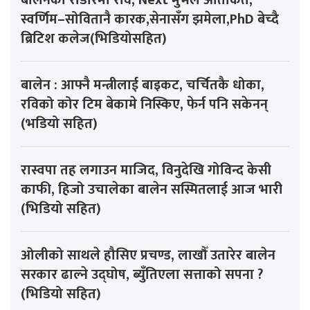
बालेनको राडारमा रवि, Next मुभले आतंकित,
स्वर्णिम–सोवितानै कारक,सेनासँग झमेला,PhD बेच्दै
ब्रिटिश कलेज(भिडियोसहित)
बालेन : आफ्नै मन्त्रीलाई बाइकट, चर्चितकै धोका,
रविको कोर टिम बेकामे निस्किए, फेर्न पनि सकेनन्
(भडियो सहित)
रास्वपा तह लगाउन माजिद, विनुदेखि गोविन्द केसी
काफी, हिजो उचालेका बालेन सस्मितलाई आज भारी
(भिडियो सहित)
ओलीको साथले हौसिए प्रचण्ड, लाखौँ उतारेर बालेन
सरकार ढाल्ने उद्घोष, ब्युँतिएला सत्ताको सपना ?
(भिडियो सहित)