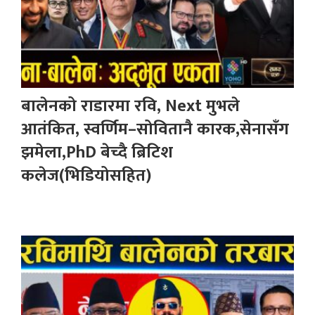
बालेनको राडारमा रवि, Next मुभले
आतंकित, स्वर्णिम–सोवितानै कारक,सेनासँग
झमेला,PhD बेच्दै ब्रिटिश
कलेज(भिडियोसहित)