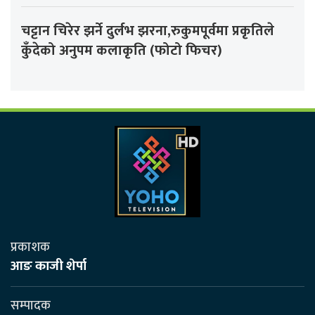
चट्टान चिरेर झर्ने दुर्लभ झरना,रुकुमपूर्वमा प्रकृतिले
कुँदेको अनुपम कलाकृति (फोटो फिचर)
प्रकाशक
आङ काजी शेर्पा
सम्पादक