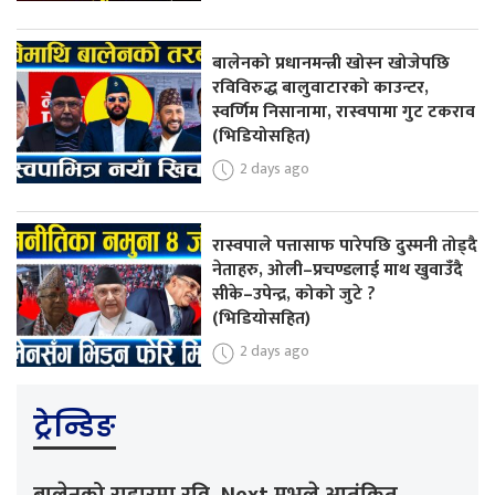
बालेनको प्रधानमन्त्री खोस्न खोजेपछि
रविविरुद्ध बालुवाटारको काउन्टर,
स्वर्णिम निसानामा, रास्वपामा गुट टकराव
(भिडियोसहित)
2 days ago
रास्वपाले पत्तासाफ पारेपछि दुस्मनी तोड्दै
नेताहरु, ओली–प्रचण्डलाई माथ खुवाउँदै
सीके–उपेन्द्र, कोको जुटे ?
(भिडियोसहित)
2 days ago
ट्रेन्डिङ