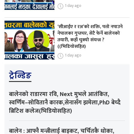
1 day ago
‘सीआईए र रअ’को शक्ति, पत्तो नपाउने
नेपालका गुप्तचर, सेटै फेर्ने बालेनको
तयारी, कहाँ चुक्यो संयन्त्र ?
((भिडियोसहित)
1 day ago
ट्रेन्डिङ
बालेनको राडारमा रवि, Next मुभले आतंकित,
स्वर्णिम–सोवितानै कारक,सेनासँग झमेला,PhD बेच्दै
ब्रिटिश कलेज(भिडियोसहित)
बालेन : आफ्नै मन्त्रीलाई बाइकट, चर्चितकै धोका,