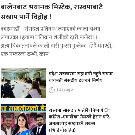
बालेनबाट भयानक मिस्टेक, रास्वपाबाटै
सखाप पार्ने विद्रोह !
काठमाडौं । संसदले प्रतिबन्ध लगाएको कालो चश्मा
लगाएका ।झ्याप्प तलिवान् शैलीको दारी पालेका ।
अत्याधिक तनावले कालो दारी फुस्स फुलेका ।हेर्दै घमण्डी,
एक नम्बरका दम्भी, काम
प्रदेश सरकारमा सहभागी नहुने राप्रपा
बागमती संसदीय दलको निर्णय
1 day ago
रास्वपा सांसद र मन्त्रीकै निष्कर्ष ः
कांग्रेस–एमालेका मेयरले हैरान पारे,
जनतालाई सम्झाउनै सकस
(भिडियोसहित)