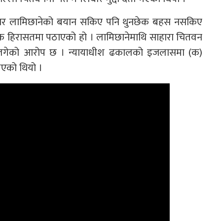
बुधबार लामिछानेको बयान सकिए पनि थुनछेक बहस नसकिए
 हिरासतमा पठाएको हो । लामिछानेमाथि साहारा चितवन
मलगेको आरोप छ । न्यायाधीश ढकालको इजलासमा (क)
भएको थियो ।