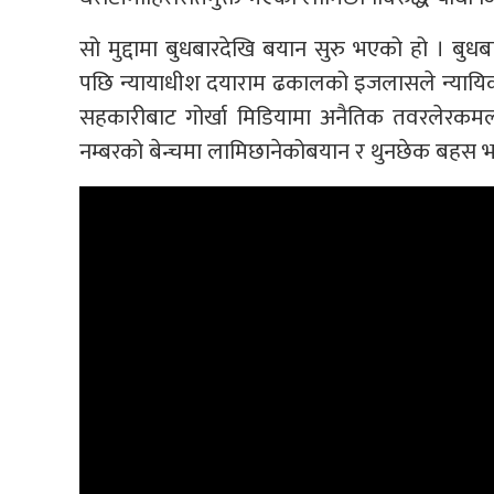
सो मुद्दामा बुधबारदेखि बयान सुरु भएको हो । 
पछि न्यायाधीश दयाराम ढकालको इजलासले न्यायिक
सहकारीबाट गोर्खा मिडियामा अनैतिक तवरलेरक
नम्बरको बेन्चमा लामिछानेकोबयान र थुनछेक बहस 