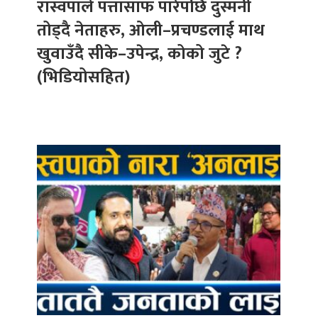
रास्वपाले पत्तासाफ पारेपछि दुस्मनी
तोड्दै नेताहरु, ओली–प्रचण्डलाई माथ
खुवाउँदै सीके–उपेन्द्र, कोको जुटे ?
(भिडियोसहित)