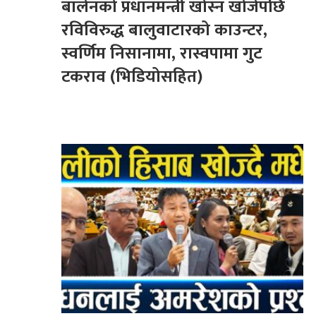
बालेनको प्रधानमन्त्री खोस्न खोजेपछि
रविविरुद्ध बालुवाटारको काउन्टर,
स्वर्णिम निसानामा, रास्वपामा गुट
टकराव (भिडियोसहित)