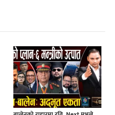
बालेनको राडारमा रवि, Next मुभले