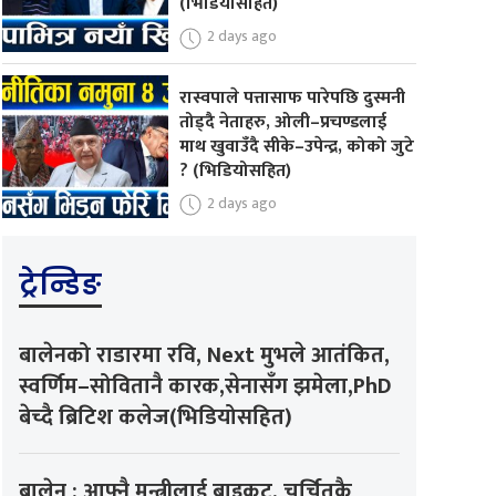
(भिडियोसहित)
2 days ago
रास्वपाले पत्तासाफ पारेपछि दुस्मनी
तोड्दै नेताहरु, ओली–प्रचण्डलाई
माथ खुवाउँदै सीके–उपेन्द्र, कोको जुटे
? (भिडियोसहित)
2 days ago
ट्रेन्डिङ
बालेनको राडारमा रवि, Next मुभले आतंकित,
स्वर्णिम–सोवितानै कारक,सेनासँग झमेला,PhD
बेच्दै ब्रिटिश कलेज(भिडियोसहित)
बालेन : आफ्नै मन्त्रीलाई बाइकट, चर्चितकै