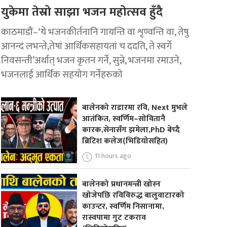
युकेमा तेस्रो साझा भजन महोत्सव हुँदै
काठमाडौं–‘ये भजनकीर्तनानि गायन्ति वा शृण्वन्ति वा, तेषु
आनन्दं लभन्ते,तेषां आर्थिकसहायतां च ददति, ते स्वर्गे
निवसन्ती’अर्थात् भजन कृतन गर्ने, सुन्ने, भजनमा रमाउने,
भजनलाई आर्थिक सहयोग गर्नेहरुको
बालेनको राडारमा रवि, Next मुभले
आतंकित, स्वर्णिम–सोवितानै
कारक,सेनासँग झमेला,PhD बेच्दै
ब्रिटिश कलेज(भिडियोसहित)
11 hours ago
बालेनको प्रधानमन्त्री खोस्न
खोजेपछि रविविरुद्ध बालुवाटारको
काउन्टर, स्वर्णिम निसानामा,
रास्वपामा गुट टकराव