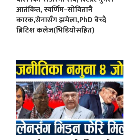
आतंकित, स्वर्णिम–सोवितानै
कारक,सेनासँग झमेला,PhD बेच्दै
ब्रिटिश कलेज(भिडियोसहित)