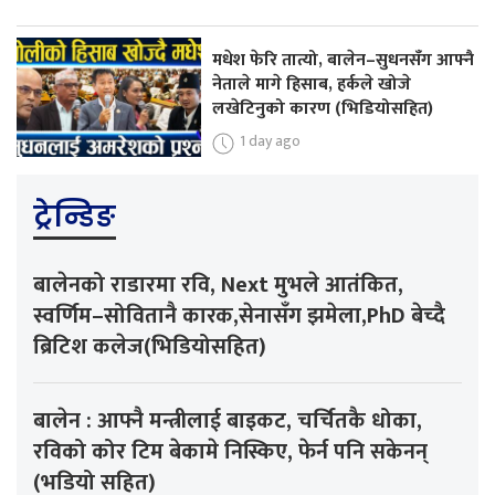
मधेश फेरि तात्यो, बालेन–सुधनसँग आफ्नै
नेताले मागे हिसाब, हर्कले खोजे
लखेटिनुको कारण (भिडियोसहित)
1 day ago
ट्रेन्डिङ
बालेनको राडारमा रवि, Next मुभले आतंकित,
स्वर्णिम–सोवितानै कारक,सेनासँग झमेला,PhD बेच्दै
ब्रिटिश कलेज(भिडियोसहित)
बालेन : आफ्नै मन्त्रीलाई बाइकट, चर्चितकै धोका,
रविको कोर टिम बेकामे निस्किए, फेर्न पनि सकेनन्
(भडियो सहित)