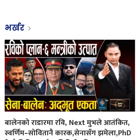
भर्खर
बालेनको राडारमा रवि, Next मुभले आतंकित,
स्वर्णिम–सोवितानै कारक,सेनासँग झमेला,PhD