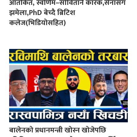
आतंकित, स्वर्णिम–सोवितानै कारक,सेनासँग
झमेला,PhD बेच्दै ब्रिटिश
कलेज(भिडियोसहित)
बालेनको प्रधानमन्त्री खोस्न खोजेपछि