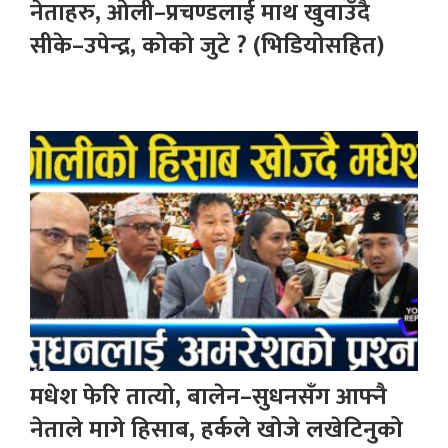
नेताहरु, ओली–प्रचण्डलाई माथ खुवाउँदै
सीके–उपेन्द्र, कोको जुटे ? (भिडियोसहित)
मधेश फेरि तात्यो, बालेन–सुधनसँग आफ्नै
नेताले मागे हिसाब, हर्कले खोजे लखेटिनुको