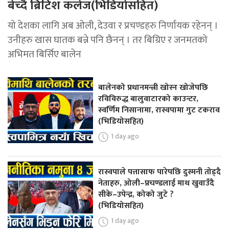
बेच्दै ब्रिटिश कलेज(भिडियोसहित)
यो देशका लागि अब ओली, देउवा र प्रचण्डहरु निर्णायक रहेनन् ।
उनीहरु खास घातक बन्ने पनि छैनन् । तर बिग्रिए र जनमतको
अभिमत बिर्सिए बालेन
बालेनको प्रधानमन्त्री खोस्न खोजेपछि
रविविरुद्ध बालुवाटारको काउन्टर,
स्वर्णिम निसानामा, रास्वपामा गुट टकराव
(भिडियोसहित)
1 day ago
रास्वपाले पत्तासाफ पारेपछि दुस्मनी तोड्दै
नेताहरु, ओली–प्रचण्डलाई माथ खुवाउँदै
सीके–उपेन्द्र, कोको जुटे ?
(भिडियोसहित)
1 day ago