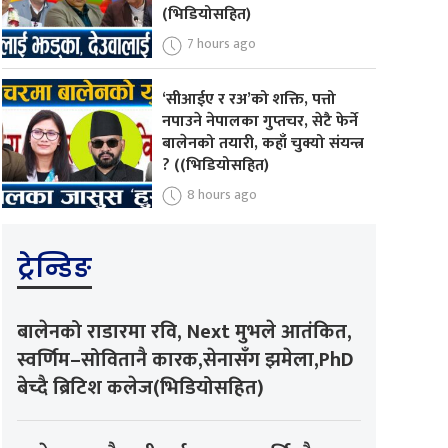
(भिडियोसहित)
7 hours ago
‘सीआईए र रअ’को शक्ति, पत्तो
नपाउने नेपालका गुप्तचर, सेटै फेर्ने
बालेनको तयारी, कहाँ चुक्यो संयन्त्र
? ((भिडियोसहित)
8 hours ago
ट्रेन्डिङ
बालेनको राडारमा रवि, Next मुभले आतंकित,
स्वर्णिम–सोवितानै कारक,सेनासँग झमेला,PhD
बेच्दै ब्रिटिश कलेज(भिडियोसहित)