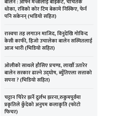
बालेन : आफ्नै मन्त्रीलाई बाइकट, चर्चितकै
धोका, रविको कोर टिम बेकामे निस्किए, फेर्न
पनि सकेनन् (भडियो सहित)
रास्वपा तह लगाउन माजिद, विनुदेखि गोविन्द
केसी काफी, हिजो उचालेका बालेन सस्मितलाई
आज भारी (भिडियो सहित)
ओलीको साथले हौसिए प्रचण्ड, लाखौँ उतारेर
बालेन सरकार ढाल्ने उद्घोष, ब्युँतिएला सत्ताको
सपना ? (भिडियो सहित)
चट्टान चिरेर झर्ने दुर्लभ झरना,रुकुमपूर्वमा
प्रकृतिले कुँदेको अनुपम कलाकृति (फोटो
फिचर)