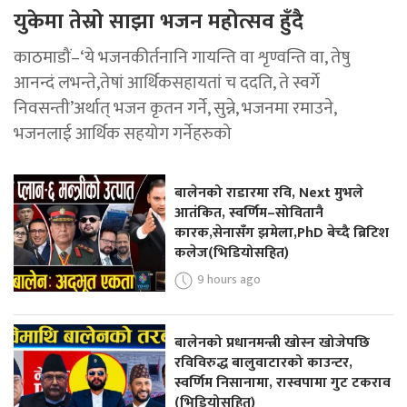
युकेमा तेस्रो साझा भजन महोत्सव हुँदै
काठमाडौं–‘ये भजनकीर्तनानि गायन्ति वा शृण्वन्ति वा, तेषु
आनन्दं लभन्ते,तेषां आर्थिकसहायतां च ददति, ते स्वर्गे
निवसन्ती’अर्थात् भजन कृतन गर्ने, सुन्ने, भजनमा रमाउने,
भजनलाई आर्थिक सहयोग गर्नेहरुको
बालेनको राडारमा रवि, Next मुभले
आतंकित, स्वर्णिम–सोवितानै
कारक,सेनासँग झमेला,PhD बेच्दै ब्रिटिश
कलेज(भिडियोसहित)
9 hours ago
बालेनको प्रधानमन्त्री खोस्न खोजेपछि
रविविरुद्ध बालुवाटारको काउन्टर,
स्वर्णिम निसानामा, रास्वपामा गुट टकराव
(भिडियोसहित)