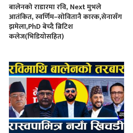
बालेनको राडारमा रवि, Next मुभले
आतंकित, स्वर्णिम–सोवितानै कारक,सेनासँग
झमेला,PhD बेच्दै ब्रिटिश
कलेज(भिडियोसहित)