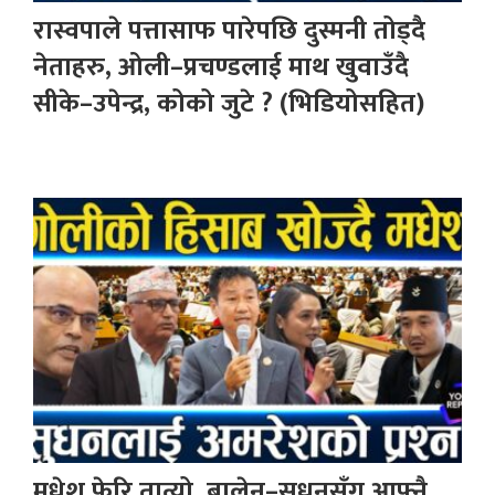
रास्वपाले पत्तासाफ पारेपछि दुस्मनी तोड्दै
नेताहरु, ओली–प्रचण्डलाई माथ खुवाउँदै
सीके–उपेन्द्र, कोको जुटे ? (भिडियोसहित)
मधेश फेरि तात्यो, बालेन–सुधनसँग आफ्नै