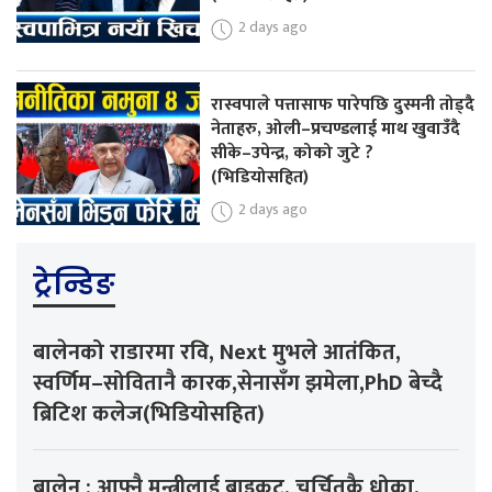
2 days ago
रास्वपाले पत्तासाफ पारेपछि दुस्मनी तोड्दै
नेताहरु, ओली–प्रचण्डलाई माथ खुवाउँदै
सीके–उपेन्द्र, कोको जुटे ?
(भिडियोसहित)
2 days ago
ट्रेन्डिङ
बालेनको राडारमा रवि, Next मुभले आतंकित,
स्वर्णिम–सोवितानै कारक,सेनासँग झमेला,PhD बेच्दै
ब्रिटिश कलेज(भिडियोसहित)
बालेन : आफ्नै मन्त्रीलाई बाइकट, चर्चितकै धोका,