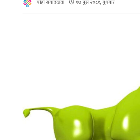
योहो संवाददाता
१७ पुस २०८१, बुधबार