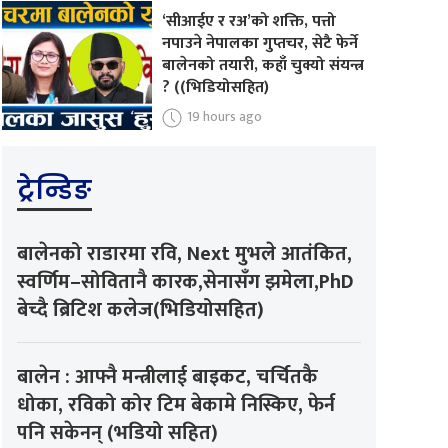
‘सीआईए र रअ’को शक्ति, पत्तो
नपाउने नेपालका गुप्तचर, सेटै फेर्ने
बालेनको तयारी, कहाँ चुक्यो संयन्त्र
? ((भिडियोसहित)
19 hours ago
ट्रेन्डिङ
बालेनको राडारमा रवि, Next मुभले आतंकित,
स्वर्णिम–सोवितानै कारक,सेनासँग झमेला,PhD
बेच्दै ब्रिटिश कलेज(भिडियोसहित)
बालेन : आफ्नै मन्त्रीलाई बाइकट, चर्चितकै
धोका, रविको कोर टिम बेकामे निस्किए, फेर्न
पनि सकेनन् (भडियो सहित)