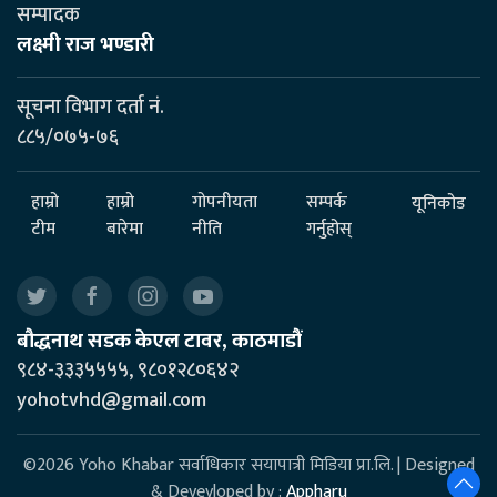
सम्पादक
लक्ष्मी राज भण्डारी
सूचना विभाग दर्ता नं.
८८५/०७५-७६
हाम्रो
हाम्रो
गोपनीयता
सम्पर्क
यूनिकोड
टीम
बारेमा
नीति
गर्नुहोस्
बौद्धनाथ सडक केएल टावर, काठमाडौं
९८४-३३३५५५५, ९८०१२८०६४२
yohotvhd@gmail.com
©2026 Yoho Khabar सर्वाधिकार सयापात्री मिडिया प्रा.लि. | Designed
& Devevloped by :
Appharu