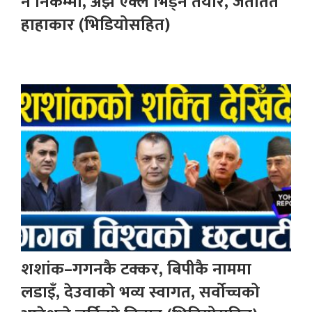
नै निकम्मा, अझै एक्लै भिड्न तयार, जताततै
हाहाकार (भिडियोसहित)
शशांक–गगनकै टक्कर, बिपीकै नाममा
लडाइँ, देउवाको भव्य स्वागत, सर्वोच्चको