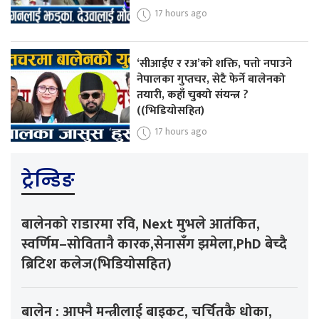
17 hours ago
‘सीआईए र रअ’को शक्ति, पत्तो नपाउने
नेपालका गुप्तचर, सेटै फेर्ने बालेनको
तयारी, कहाँ चुक्यो संयन्त्र ?
((भिडियोसहित)
17 hours ago
ट्रेन्डिङ
बालेनको राडारमा रवि, Next मुभले आतंकित,
स्वर्णिम–सोवितानै कारक,सेनासँग झमेला,PhD बेच्दै
ब्रिटिश कलेज(भिडियोसहित)
बालेन : आफ्नै मन्त्रीलाई बाइकट, चर्चितकै धोका,