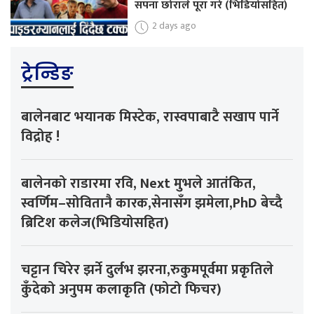
सपना छोराले पूरा गरे (भिडियोसहित)
2 days ago
ट्रेन्डिङ
बालेनबाट भयानक मिस्टेक, रास्वपाबाटै सखाप पार्ने
विद्रोह !
बालेनको राडारमा रवि, Next मुभले आतंकित,
स्वर्णिम–सोवितानै कारक,सेनासँग झमेला,PhD बेच्दै
ब्रिटिश कलेज(भिडियोसहित)
चट्टान चिरेर झर्ने दुर्लभ झरना,रुकुमपूर्वमा प्रकृतिले
कुँदेको अनुपम कलाकृति (फोटो फिचर)