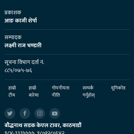
प्रकाशक
आङ काजी शेर्पा
सम्पादक
लक्ष्मी राज भण्डारी
सूचना विभाग दर्ता नं.
८८५/०७५-७६
हाम्रो
हाम्रो
गोपनीयता
सम्पर्क
यूनिकोड
टीम
बारेमा
नीति
गर्नुहोस्
बौद्धनाथ सडक केएल टावर, काठमाडौं
९८४-३३३५५५५, ९८०१२८०६४२