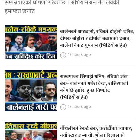
सम्पन्न भएको घोषणा गरेको छ । अभियानअन्तर्गत लक्की
ड्रमार्फत छनोट
बालेनको अप्ठ्यारो, रविको दोहोरो चरित्र,
दीपक बोहोरा र डीपीले बढाएको दबाब,
बालेन निकट गुमनाम (भिडियोसहित)
17 hours ago
रास्वपाका सिपाही मनिष, रविको जेल
ब्रेक–बालेनको मधेश क्रेज, शक्तिशाली
बनेपछि इग्नोर, हुन्छ विष्फोट
(भिडियोसहित)
17 hours ago
गौँथलीको रेकर्ड ब्रेक, करोडौँको व्यापार,
नयाँ स्टार जन्मायो, भोला रिजालको