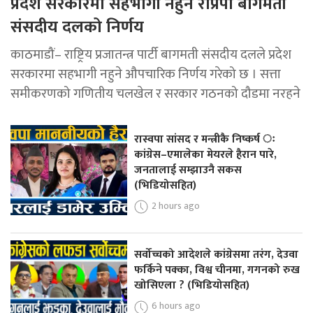
प्रदेश सरकारमा सहभागी नहुने राप्रपा बागमती
संसदीय दलको निर्णय
काठमाडौं– राष्ट्रिय प्रजातन्त्र पार्टी बागमती संसदीय दलले प्रदेश
सरकारमा सहभागी नहुने औपचारिक निर्णय गरेको छ । सत्ता
समीकरणको गणितीय चलखेल र सरकार गठनको दौडमा नरहने
रास्वपा सांसद र मन्त्रीकै निष्कर्ष ः
कांग्रेस–एमालेका मेयरले हैरान पारे,
जनतालाई सम्झाउनै सकस
(भिडियोसहित)
2 hours ago
सर्वोच्चको आदेशले कांग्रेसमा तरंग, देउवा
फर्किने पक्का, विश्व चीनमा, गगनको रुख
खोसिएला ? (भिडियोसहित)
6 hours ago