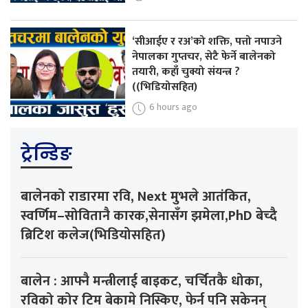
‘सीआईए र रअ’को शक्ति, पत्तो नपाउने
नेपालका गुप्तचर, सेटै फेर्ने बालेनको
तयारी, कहाँ चुक्यो संयन्त्र ?
((भिडियोसहित)
6 hours ago
ट्रेन्डिङ
बालेनको राडारमा रवि, Next मुभले आतंकित,
स्वर्णिम–सोवितानै कारक,सेनासँग झमेला,PhD बेच्दै
ब्रिटिश कलेज(भिडियोसहित)
बालेन : आफ्नै मन्त्रीलाई बाइकट, चर्चितकै धोका,
रविको कोर टिम बेकामे निस्किए, फेर्न पनि सकेनन्