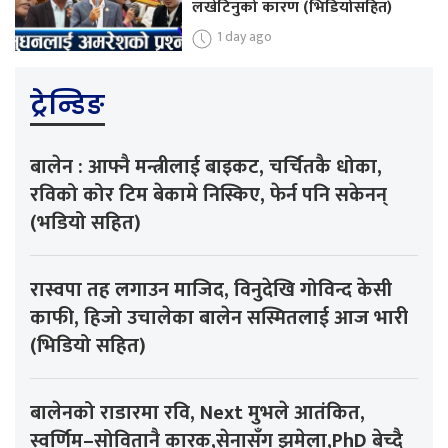
लखेटिनुको कारण (भिडियोसहित)
1 day ago
ट्रेन्डिङ
बालेन : आफ्नै मन्त्रीलाई बाइकट, चर्चितकै धोका,
रविको कोर टिम बेकामे निस्किए, फेर्न पनि सकेनन्
(भडियो सहित)
रास्वपा तह लगाउन माजिद, विनुदेखि गोविन्द केसी
काफी, हिजो उचालेका बालेन सस्मितलाई आज भारी
(भिडियो सहित)
बालेनको राडारमा रवि, Next मुभले आतंकित,
स्वर्णिम–सोवितानै कारक,सेनासँग झमेला,PhD बेच्दै