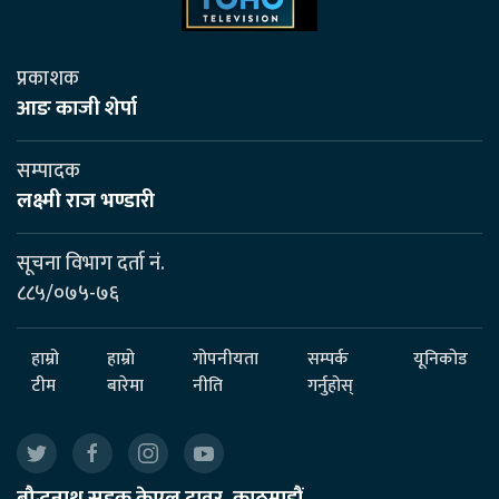
प्रकाशक
आङ काजी शेर्पा
सम्पादक
लक्ष्मी राज भण्डारी
सूचना विभाग दर्ता नं.
८८५/०७५-७६
हाम्रो
हाम्रो
गोपनीयता
सम्पर्क
यूनिकोड
टीम
बारेमा
नीति
गर्नुहोस्
बौद्धनाथ सडक केएल टावर, काठमाडौं