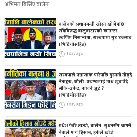
अभिमत बिर्सिए बालेन
बालेनको प्रधानमन्त्री खोस्न खोजेपछि
रविविरुद्ध बालुवाटारको काउन्टर,
स्वर्णिम निसानामा, रास्वपामा गुट टकराव
(भिडियोसहित)
1 day ago
रास्वपाले पत्तासाफ पारेपछि दुस्मनी तोड्दै
नेताहरु, ओली–प्रचण्डलाई माथ खुवाउँदै
सीके–उपेन्द्र, कोको जुटे ?
(भिडियोसहित)
1 day ago
मधेश फेरि तात्यो, बालेन–सुधनसँग आफ्नै
नेताले मागे हिसाब, हर्कले खोजे