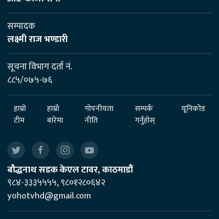
सम्पादक
लक्ष्मी राज भण्डारी
सूचना विभाग दर्ता नं.
८८५/०७५-७६
हाम्रो
हाम्रो
गोपनीयता
सम्पर्क
यूनिकोड
टीम
बारेमा
नीति
गर्नुहोस्
बौद्धनाथ सडक केएल टावर, काठमाडौं
९८४-३३३५५५५, ९८०१२८०६४२
yohotvhd@gmail.com