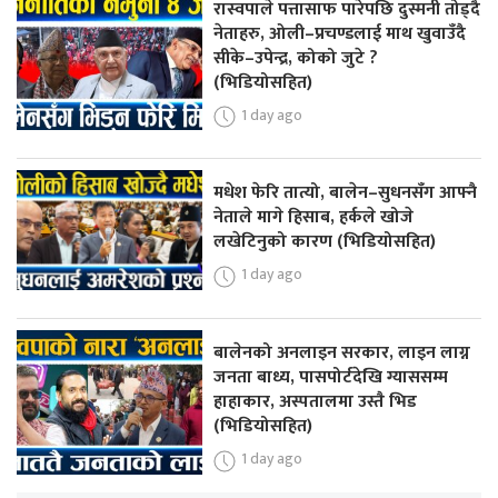
रास्वपाले पत्तासाफ पारेपछि दुस्मनी तोड्दै
नेताहरु, ओली–प्रचण्डलाई माथ खुवाउँदै
सीके–उपेन्द्र, कोको जुटे ?
(भिडियोसहित)
1 day ago
मधेश फेरि तात्यो, बालेन–सुधनसँग आफ्नै
नेताले मागे हिसाब, हर्कले खोजे
लखेटिनुको कारण (भिडियोसहित)
1 day ago
बालेनको अनलाइन सरकार, लाइन लाग्न
जनता बाध्य, पासपोर्टदेखि ग्याससम्म
हाहाकार, अस्पतालमा उस्तै भिड
(भिडियोसहित)
1 day ago