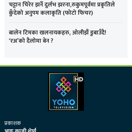
चट्टान चिरेर झर्ने दुर्लभ झरना,रुकुमपूर्वमा प्रकृतिले
कुँदेको अनुपम कलाकृति (फोटो फिचर)
बालेन टिमका खलनायकहरु, ओलीझैं डुबाउँदै!
‘रअ’को दैलोमा बेन ?
प्रकाशक
आङ काजी शेर्पा