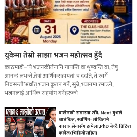
युकेमा तेस्रो साझा भजन महोत्सव हुँदै
काठमाडौं–‘ये भजनकीर्तनानि गायन्ति वा शृण्वन्ति वा, तेषु
आनन्दं लभन्ते,तेषां आर्थिकसहायतां च ददति, ते स्वर्गे
निवसन्ती’अर्थात् भजन कृतन गर्ने, सुन्ने, भजनमा रमाउने,
भजनलाई आर्थिक सहयोग गर्नेहरुको
बालेनको राडारमा रवि, Next मुभले
आतंकित, स्वर्णिम–सोवितानै
कारक,सेनासँग झमेला,PhD बेच्दै ब्रिटिश
कलेज(भिडियोसहित)