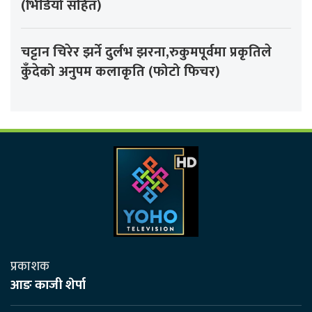
(भिडियो सहित)
चट्टान चिरेर झर्ने दुर्लभ झरना,रुकुमपूर्वमा प्रकृतिले
कुँदेको अनुपम कलाकृति (फोटो फिचर)
प्रकाशक
आङ काजी शेर्पा