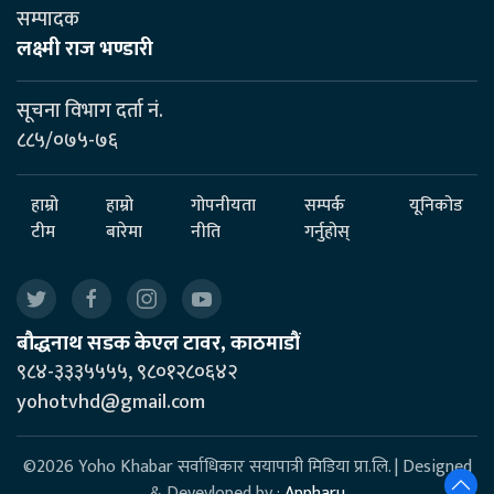
सम्पादक
लक्ष्मी राज भण्डारी
सूचना विभाग दर्ता नं.
८८५/०७५-७६
हाम्रो
हाम्रो
गोपनीयता
सम्पर्क
यूनिकोड
टीम
बारेमा
नीति
गर्नुहोस्
बौद्धनाथ सडक केएल टावर, काठमाडौं
९८४-३३३५५५५, ९८०१२८०६४२
yohotvhd@gmail.com
©2026 Yoho Khabar सर्वाधिकार सयापात्री मिडिया प्रा.लि. | Designed
& Devevloped by :
Appharu