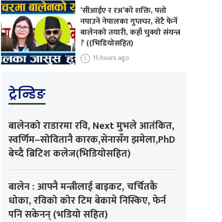
‘सीआईए र रअ’को शक्ति, पत्तो
नपाउने नेपालका गुप्तचर, सेटै फेर्ने
बालेनको तयारी, कहाँ चुक्यो संयन्त्र
? ((भिडियोसहित)
15 hours ago
ट्रेन्डिङ
बालेनको राडारमा रवि, Next मुभले आतंकित,
स्वर्णिम–सोवितानै कारक,सेनासँग झमेला,PhD
बेच्दै ब्रिटिश कलेज(भिडियोसहित)
बालेन : आफ्नै मन्त्रीलाई बाइकट, चर्चितकै
धोका, रविको कोर टिम बेकामे निस्किए, फेर्न
पनि सकेनन् (भडियो सहित)