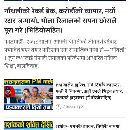
गौँथलीको रेकर्ड ब्रेक, करोडौँको व्यापार, नयाँ
स्टार जन्मायो, भोला रिजालको सपना छोराले
पूरा गरे (भिडियोसहित)
काठमाडोैं– २०५८ सालमा आफ्नी श्रीमतीको जीवनसंघर्षबाट
प्रभावित भएर तयार पारिएको एक सामाजिक कथा हो— ‘गौँथली’
। जुन कथालाई नेपाली समाजको परिवेशमा आधारित महिला
शिक्षा, बालविवाह,
PM बालेन ह्यारेश, रवि टिमकै काउन्टर,
मन्त्री नै निकम्मा, अझै एक्लै भिड्न तयार,
जताततै हाहाकार (भिडियोसहित)
7 hours ago
शशांक–गगनकै टक्कर, बिपीकै नाममा