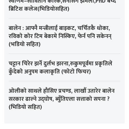
स्वर्णिम–सोवितानै कारक,सेनासँग झमेला,PhD बेच्दै
ब्रिटिश कलेज(भिडियोसहित)
बालेन : आफ्नै मन्त्रीलाई बाइकट, चर्चितकै धोका,
रविको कोर टिम बेकामे निस्किए, फेर्न पनि सकेनन्
(भडियो सहित)
चट्टान चिरेर झर्ने दुर्लभ झरना,रुकुमपूर्वमा प्रकृतिले
कुँदेको अनुपम कलाकृति (फोटो फिचर)
ओलीको साथले हौसिए प्रचण्ड, लाखौँ उतारेर बालेन
सरकार ढाल्ने उद्घोष, ब्युँतिएला सत्ताको सपना ?
(भिडियो सहित)