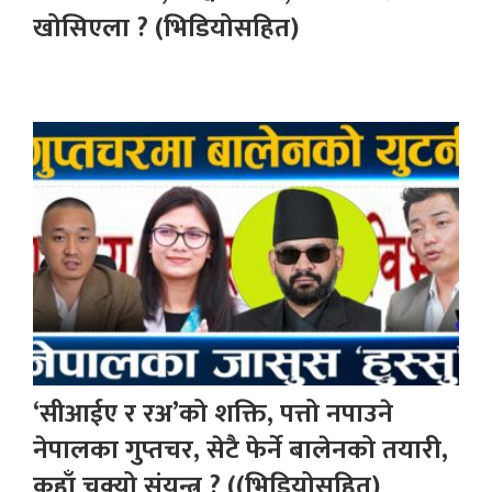
खोसिएला ? (भिडियोसहित)
‘सीआईए र रअ’को शक्ति, पत्तो नपाउने
नेपालका गुप्तचर, सेटै फेर्ने बालेनको तयारी,
कहाँ चुक्यो संयन्त्र ? ((भिडियोसहित)