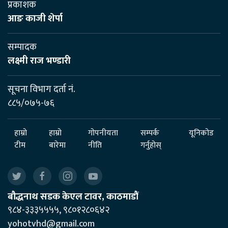
प्रकाशक
आङ काजी शेर्पा
सम्पादक
लक्ष्मी राज भण्डारी
सूचना विभाग दर्ता नं.
८८५/०७५-७६
हाम्रो
हाम्रो
गोपनीयता
सम्पर्क
यूनिकोड
टीम
बारेमा
नीति
गर्नुहोस्
बौद्धनाथ सडक केएल टावर, काठमाडौं
९८४-३३३५५५५, ९८०१२८०६४२
yohotvhd@gmail.com