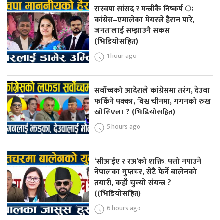
रास्वपा सांसद र मन्त्रीकै निष्कर्ष ः
कांग्रेस–एमालेका मेयरले हैरान पारे,
जनतालाई सम्झाउनै सकस
(भिडियोसहित)
1 hour ago
सर्वोच्चको आदेशले कांग्रेसमा तरंग, देउवा
फर्किने पक्का, विश्व चीनमा, गगनको रुख
खोसिएला ? (भिडियोसहित)
5 hours ago
‘सीआईए र रअ’को शक्ति, पत्तो नपाउने
नेपालका गुप्तचर, सेटै फेर्ने बालेनको
तयारी, कहाँ चुक्यो संयन्त्र ?
((भिडियोसहित)
6 hours ago