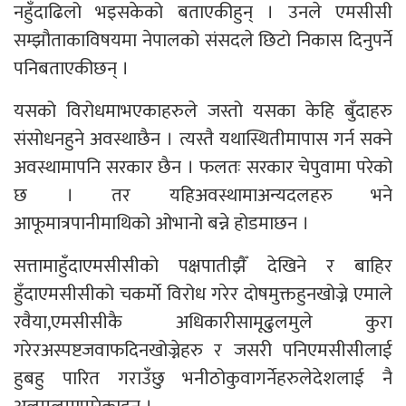
नहुँदाढिलो भइसकेको बताएकीहुन् । उनले एमसीसी
सम्झौताकाविषयमा नेपालको संसदले छिटो निकास दिनुपर्ने
पनिबताएकीछन् ।
यसको विरोधमाभएकाहरुले जस्तो यसका केहि बुँदाहरु
संसोधनहुने अवस्थाछैन । त्यस्तै यथास्थितीमापास गर्न सक्ने
अवस्थामापनि सरकार छैन । फलतः सरकार चेपुवामा परेको
छ । तर यहिअवस्थामाअन्यदलहरु भने
आफूमात्रपानीमाथिको ओभानो बन्ने होडमाछन ।
सत्तामाहुँदाएमसीसीको पक्षपातीझैँ देखिने र बाहिर
हुँदाएमसीसीको चकर्माे विरोध गरेर दोषमुक्तहुनखोज्ने एमाले
रवैया,एमसीसीकै अधिकारीसामूढुलमुले कुरा
गरेरअस्पष्टजवाफदिनखोज्नेहरु र जसरी पनिएमसीसीलाई
हुबहु पारित गराउँछु भनीठोकुवागर्नेहरुलेदेशलाई नै