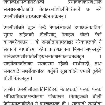
किनकीआमजनविरोधको प्रभावकाकारणआफै
संलग्नसम्झौताप्रति नेताहरुकोवोलीफेरिएको छ भने
एमसीसीबारे स्पष्टजवाफदिन सकेनन् ।
एमसीसीबारे बुझ्न भन्दै नेपालआएको उपाध्यक्षफातिमा
सुमार सहितको टोलीसामू नेताहरु बोली फेर्न
बाध्यबनेकाछन । यो सम्झौतामाहस्ताक्षर गरेकाहरुको नै
सत्ताको बाघडोरमा रहेकाकारणआफ्नो मिसन सफलहुने
ठानेकाएमसीसीटोलीहरुअन्ततअसफलबनेकाहुन ।
सम्झौतागर्दाताका सरकारमा रहेको माओवादी, तथा
संसदबाटै सम्झौतापारित गर्नुपर्ने सुझावदिने एमाले दुबैले
बोली फेरेकाहुन ।
त्यसोत एमसीसीकाप्रतिनिधिहरु नेताहरुको फरक फरक
अभिव्यक्तिबाटअन्योलमा परेकाछन् ।नेताहरुको बोली
फेरिनुमाजनविरोध नै प्रमुखकारक हो । राष्ट्रघाती सम्झौता