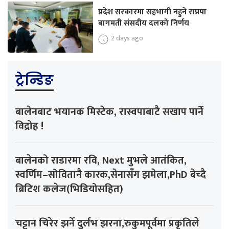
प्रदेश सरकारमा सहभागी नहुने राप्रपा
बागमती संसदीय दलको निर्णय
2 days ago
ट्रेन्डिङ
बालेनबाट भयानक मिस्टेक, रास्वपाबाटै सखाप पार्ने
विद्रोह !
बालेनको राडारमा रवि, Next मुभले आतंकित,
स्वर्णिम–सोवितानै कारक,सेनासँग झमेला,PhD बेच्दै
ब्रिटिश कलेज(भिडियोसहित)
चट्टान चिरेर झर्ने दुर्लभ झरना,रुकुमपूर्वमा प्रकृतिले