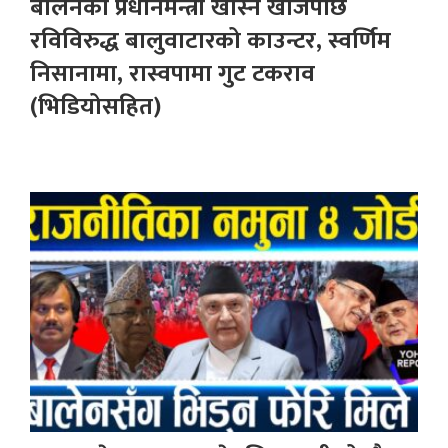
बालेनको प्रधानमन्त्री खोस्न खोजेपछि
रविविरुद्ध बालुवाटारको काउन्टर, स्वर्णिम
निसानामा, रास्वपामा गुट टकराव
(भिडियोसहित)