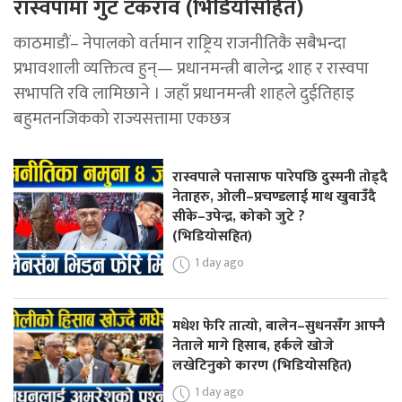
रास्वपामा गुट टकराव (भिडियोसहित)
काठमाडौं– नेपालको वर्तमान राष्ट्रिय राजनीतिकै सबैभन्दा
प्रभावशाली व्यक्तित्व हुन्— प्रधानमन्त्री बालेन्द्र शाह र रास्वपा
सभापति रवि लामिछाने । जहाँ प्रधानमन्त्री शाहले दुईतिहाइ
बहुमतनजिकको राज्यसत्तामा एकछत्र
रास्वपाले पत्तासाफ पारेपछि दुस्मनी तोड्दै
नेताहरु, ओली–प्रचण्डलाई माथ खुवाउँदै
सीके–उपेन्द्र, कोको जुटे ?
(भिडियोसहित)
1 day ago
मधेश फेरि तात्यो, बालेन–सुधनसँग आफ्नै
नेताले मागे हिसाब, हर्कले खोजे
लखेटिनुको कारण (भिडियोसहित)
1 day ago