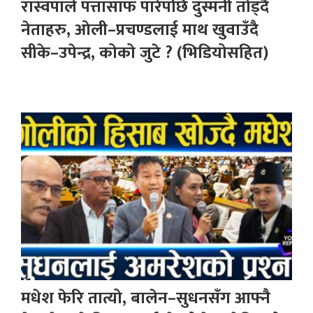
रास्वपाले पत्तासाफ पारेपछि दुस्मनी तोड्दै
नेताहरु, ओली–प्रचण्डलाई माथ खुवाउँदै
सीके–उपेन्द्र, कोको जुटे ? (भिडियोसहित)
मधेश फेरि तात्यो, बालेन–सुधनसँग आफ्नै