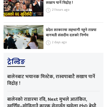
सखाप पार्ने विद्रोह !
21 hours ago
प्रदेश सरकारमा सहभागी नहुने राप्रपा
बागमती संसदीय दलको निर्णय
2 days ago
ट्रेन्डिङ
बालेनबाट भयानक मिस्टेक, रास्वपाबाटै सखाप पार्ने
विद्रोह !
बालेनको राडारमा रवि, Next मुभले आतंकित,
स्वर्णिम–सोवितानै कारक,सेनासँग झमेला,PhD बेच्दै