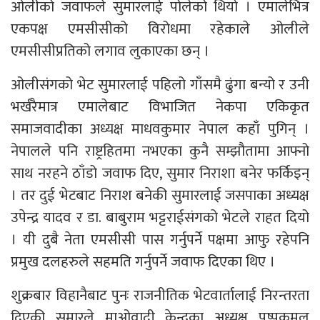
ओलीको जवाफले सुमारलाई पोलेको थियो । एमालेभित्र
एकपक्ष एमसीसीको विरोधमा रहेकाले ओलीले
एमसीसीप्रतिको लगाव लुकाएका छन् ।
ओलीसंगको भेट सुमारलाई पहिलो गाँसमै ढुंगा बन्यो र उनी
भर्खरैमात्र एमालेबाट विभाजित नेकपा एकिकृत
समाजवादीका अध्यक्ष माधवकुमार नेपाल कहाँ पुगिन् ।
नेपालले पनि राष्ट्रहितमा नभएका कुनै सम्झौतामा आफ्नो
साथ नरहने ठाँडो जवाफ दिए, सुमार निराशा बनेर फर्किइन्
। तर दुई भेटबाट निराश बनेकी सुमारलाई जसपाका अध्यक्ष
उपेन्द्र यादव र डा. बाबुराम भट्टराईसंगको भेटले राहत दियो
। यी दुबै नेता एमसीसी पास गर्नुपर्ने पक्षमा आफु रहेपनि
प्रमुख दलहरुले सहमति गर्नुपर्ने जवाफ दिएका थिए ।
शुक्रबार विहानैबाट पुनः राजनीतिक भेटवार्तालाई निरन्तरता
दिएकी सुमारले माओवादी केन्द्रका अध्यक्ष पुष्पकमल