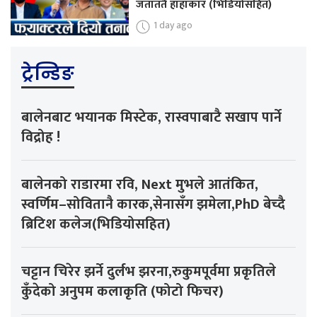
जताततै हाहाकार (भिडियोसहित)
1 day ago
ट्रेन्डिङ
बालेनबाट भयानक मिस्टेक, रास्वपाबाटै सखाप पार्ने
विद्रोह !
बालेनको राडारमा रवि, Next मुभले आतंकित,
स्वर्णिम–सोवितानै कारक,सेनासँग झमेला,PhD बेच्दै
ब्रिटिश कलेज(भिडियोसहित)
चट्टान चिरेर झर्ने दुर्लभ झरना,रुकुमपूर्वमा प्रकृतिले
कुँदेको अनुपम कलाकृति (फोटो फिचर)