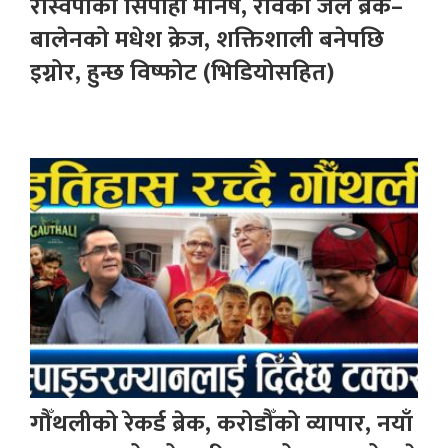
रास्वपाका सिपाही मनिष, रविको जेल ब्रेक–
बालेनको मधेश क्रेज, शक्तिशाली बनेपछि
इग्नोर, हुन्छ विष्फोट (भिडियोसहित)
गौँथलीको रेकर्ड ब्रेक, करोडौँको व्यापार, नयाँ