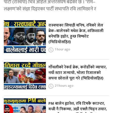
पार्टी (रास्वपा) भित्र अहिले अन्तरसंघर्ष बढेको छ । ‘राम–
लक्ष्मण’को संज्ञा दिइएका पार्टी सभापति रवि लामिछाने र
रास्वपाका सिपाही मनिष, रविको जेल
ब्रेक–बालेनको मधेश क्रेज, शक्तिशाली
बनेपछि इग्नोर, हुन्छ विष्फोट
(भिडियोसहित)
1 hour ago
गौँथलीको रेकर्ड ब्रेक, करोडौँको व्यापार,
नयाँ स्टार जन्मायो, भोला रिजालको
सपना छोराले पूरा गरे (भिडियोसहित)
21 hours ago
PM बालेन ह्यारेश, रवि टिमकै काउन्टर,
मन्त्री नै निकम्मा, अझै एक्लै भिड्न तयार,