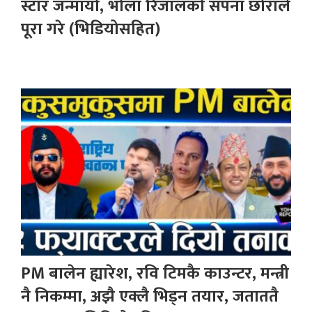
स्टार जन्मायो, भोला रिजालको सपना छोराले
पूरा गरे (भिडियोसहित)
PM बालेन ह्यारेश, रवि टिमकै काउन्टर, मन्त्री
नै निकम्मा, अझै एक्लै भिड्न तयार, जताततै