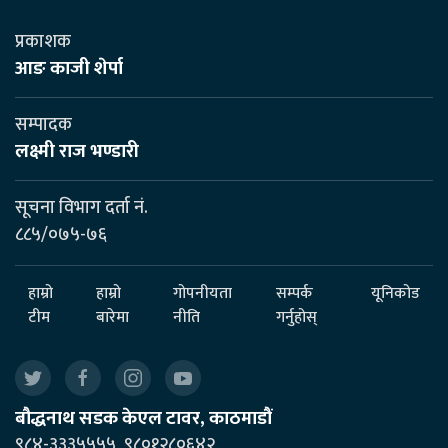
प्रकाशक
आङ काजी शेर्पा
सम्पादक
लक्ष्मी राज भण्डारी
सूचना विभाग दर्ता नं.
८८५/०७५-७६
हाम्रो
हाम्रो
गोपनीयता
सम्पर्क
यूनिकोड
टीम
बारेमा
नीति
गर्नुहोस्
बौद्धनाथ सडक केएल टावर, काठमाडौं
९८४-३३३५५५५, ९८०१२८०६४२