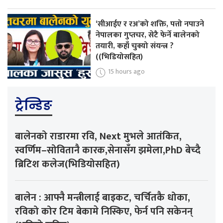
‘सीआईए र रअ’को शक्ति, पत्तो नपाउने
नेपालका गुप्तचर, सेटै फेर्ने बालेनको
तयारी, कहाँ चुक्यो संयन्त्र ?
((भिडियोसहित)
15 hours ago
ट्रेन्डिङ
बालेनको राडारमा रवि, Next मुभले आतंकित,
स्वर्णिम–सोवितानै कारक,सेनासँग झमेला,PhD बेच्दै
ब्रिटिश कलेज(भिडियोसहित)
बालेन : आफ्नै मन्त्रीलाई बाइकट, चर्चितकै धोका,
रविको कोर टिम बेकामे निस्किए, फेर्न पनि सकेनन्