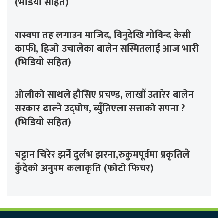
(भडियो सहित)
रास्वपा तह लगाउन माजिद, विनुदेखि गोविन्द केसी
काफी, हिजो उचालेका बालेन सस्मितलाई आज भारी
(भिडियो सहित)
ओलीको साथले हौसिए प्रचण्ड, लाखौँ उतारेर बालेन
सरकार ढाल्ने उद्घोष, ब्युँतिएला सत्ताको सपना ?
(भिडियो सहित)
चट्टान चिरेर झर्ने दुर्लभ झरना,रुकुमपूर्वमा प्रकृतिले
कुँदेको अनुपम कलाकृति (फोटो फिचर)