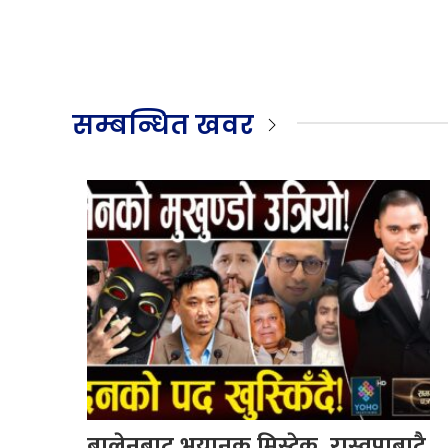
सम्बन्धित खवर
बालेनबाट भयानक मिस्टेक, रास्वपाबाटै