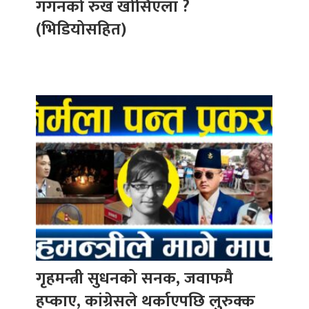
गगनको रुख खोसिएला ?
(भिडियोसहित)
गृहमन्त्री सुधनको सनक, जवाफमै
हप्काए, कांग्रेसले थर्काएपछि लुरुक्क