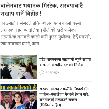
बालेनबाट भयानक मिस्टेक, रास्वपाबाटै
सखाप पार्ने विद्रोह !
काठमाडौं । संसदले प्रतिबन्ध लगाएको कालो चश्मा
लगाएका ।झ्याप्प तलिवान् शैलीको दारी पालेका ।
अत्याधिक तनावले कालो दारी फुस्स फुलेका ।हेर्दै घमण्डी,
एक नम्बरका दम्भी, काम
प्रदेश सरकारमा सहभागी नहुने राप्रपा
बागमती संसदीय दलको निर्णय
1 day ago
रास्वपा सांसद र मन्त्रीकै निष्कर्ष ः
कांग्रेस–एमालेका मेयरले हैरान पारे,
जनतालाई सम्झाउनै सकस
(भिडियोसहित)