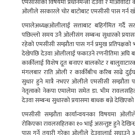
एमसीसीका विषयमा प्रधानमन्त्री देउवा र माओवादी क
ओलीले सरकारले चोर बाटोबाट एमसीसी पास गर्न खो
एमालेअध्यक्षओलीलाई सत्ताबाट बहिर्गमित गर्दै
पछिल्लो समय उनै ओलीसंग सम्बन्ध सुधारको प्रया
रहेको एमसीसी सम्झौता पास गर्न प्रमुख प्रतिपक्
देखेपछि देउवा ओलीलाई फकाउने रणनीतिमा अघि बढेका ह
कार्कीलाई विशेष दूत बनाएर बालकोट र बालुवाटारक
मंगलबार राति ओली र कार्कीबीच करिब साढे दु
सुधार हुने मात्रै नभएर ओलीले एमसीसी सम्झौता 
नेतृत्वको नेकपा एमालेमा समेत डा. भीम रावलसह
देउवा सम्बन्ध सुधारको प्रयासमा बाधक बन्ने देखिएको
एमसीसी सम्झौता कार्यान्वयनका विषयमा ओलील
रोकिएका रावलसहितका १० भाई असन्तुष्ट हुने देखि
पास गर्ने तयारी गरेका ओलीले देउवालाई सघाउने