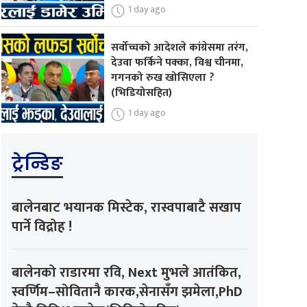
1 day ago
सर्वोच्चको आदेशले कांग्रेसमा तरंग,
देउवा फर्किने पक्का, विश्व चीनमा,
गगनको रुख खोसिएला ?
(भिडियोसहित)
1 day ago
ट्रेन्डिङ
बालेनबाट भयानक मिस्टेक, रास्वपाबाटै सखाप
पार्ने विद्रोह !
बालेनको राडारमा रवि, Next मुभले आतंकित,
स्वर्णिम–सोवितानै कारक,सेनासँग झमेला,PhD