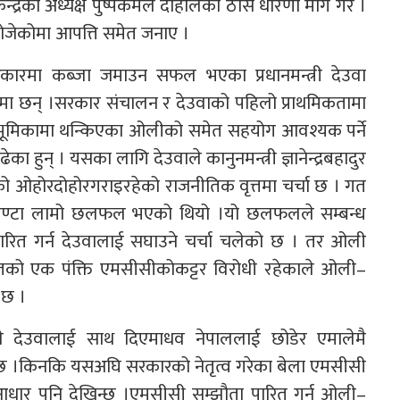
ेन्द्रका अध्यक्ष पुष्पकमल दाहालको ठोस धारणा माग गरे ।
जेकोमा आपत्ति समेत जनाए ।
 सरकारमा कब्जा जमाउन सफल भएका प्रधानमन्त्री देउवा
समा छन् ।सरकार संचालन र देउवाको पहिलो प्राथमिकतामा
षको भूमिकामा थन्किएका ओलीको समेत सहयोग आवश्यक पर्ने
ुन् । यसका लागि देउवाले कानुनमन्त्री ज्ञानेन्द्रबहादुर
ो ओहोरदोहोरगराइरहेको राजनीतिक वृत्तमा चर्चा छ । गत
ईघण्टा लामो छलफल भएको थियो ।यो छलफलले सम्बन्ध
पारित गर्न देउवालाई सघाउने चर्चा चलेको छ । तर ओली
ितको एक पंक्ति एमसीसीकोकट्टर विरोधी रहेकाले ओली–
 छ ।
े देउवालाई साथ दिएमाधव नेपाललाई छोडेर एमालेमै
न्छ ।किनकि यसअघि सरकारको नेतृत्व गरेका बेला एमसीसी
 आधार पनि देखिन्छ ।एमसीसी सम्झौता पारित गर्न ओली–