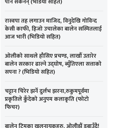
पनि सकेनन् (भडियो सहित)
रास्वपा तह लगाउन माजिद, विनुदेखि गोविन्द
केसी काफी, हिजो उचालेका बालेन सस्मितलाई
आज भारी (भिडियो सहित)
ओलीको साथले हौसिए प्रचण्ड, लाखौँ उतारेर
बालेन सरकार ढाल्ने उद्घोष, ब्युँतिएला सत्ताको
सपना ? (भिडियो सहित)
चट्टान चिरेर झर्ने दुर्लभ झरना,रुकुमपूर्वमा
प्रकृतिले कुँदेको अनुपम कलाकृति (फोटो
फिचर)
बालेन टिमका खलनायकहरु, ओलीझैं डुबाउँदै!