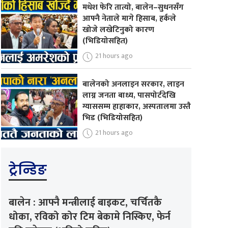
मधेश फेरि तात्यो, बालेन–सुधनसँग
आफ्नै नेताले मागे हिसाब, हर्कले
खोजे लखेटिनुको कारण
(भिडियोसहित)
21 hours ago
बालेनको अनलाइन सरकार, लाइन
लाग्न जनता बाध्य, पासपोर्टदेखि
ग्याससम्म हाहाकार, अस्पतालमा उस्तै
भिड (भिडियोसहित)
21 hours ago
ट्रेन्डिङ
बालेन : आफ्नै मन्त्रीलाई बाइकट, चर्चितकै
धोका, रविको कोर टिम बेकामे निस्किए, फेर्न