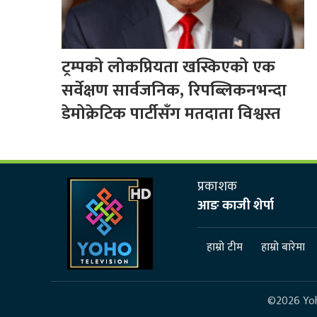
ट्रम्पको लोकप्रियता खस्किएको एक
सर्वेक्षण सार्वजनिक, रिपब्लिकनभन्दा
डेमोक्रेटिक पार्टीसँग मतदाता विश्वस्त
प्रकाशक
आङ काजी शेर्पा
हाम्रो टीम
हाम्रो बारेमा
©2026 Yoho