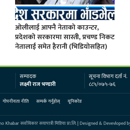
ओलीलाई आफ्नै नेताको काउन्टर,
प्रदेशको सरकारमा सास्ती, प्रचण्ड निकट
नेतालाई समेत हैरानी (भिडियोसहित)
सम्पादक
सूचना विभाग दर्ता नं.
लक्ष्मी राज भण्डारी
८८५/०७५-७६
गोपनीयता नीति
सम्पर्क गर्नुहोस्
यूनिकोड
 Khabar सर्वाधिकार सयापात्री मिडिया प्रा.लि. | Designed & Devevloped b