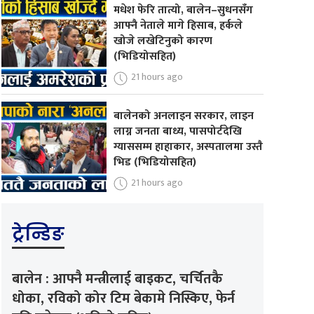
मधेश फेरि तात्यो, बालेन–सुधनसँग
आफ्नै नेताले मागे हिसाब, हर्कले
खोजे लखेटिनुको कारण
(भिडियोसहित)
21 hours ago
बालेनको अनलाइन सरकार, लाइन
लाग्न जनता बाध्य, पासपोर्टदेखि
ग्याससम्म हाहाकार, अस्पतालमा उस्तै
भिड (भिडियोसहित)
21 hours ago
ट्रेन्डिङ
बालेन : आफ्नै मन्त्रीलाई बाइकट, चर्चितकै
धोका, रविको कोर टिम बेकामे निस्किए, फेर्न