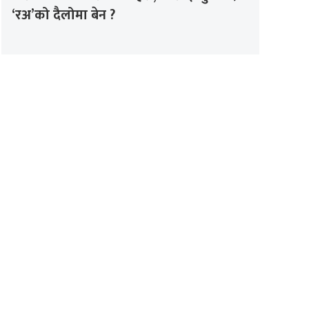
‘रअ’को दैलोमा बेन ?