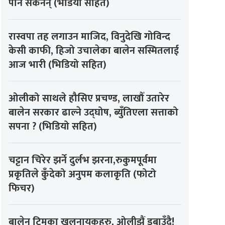
पनि सकेनन् (भडियो सहित)
रास्वपा तह लगाउन माजिद, विनुदेखि गोविन्द
केसी काफी, हिजो उचालेका बालेन सस्मितलाई
आज भारी (भिडियो सहित)
ओलीको साथले हौसिए प्रचण्ड, लाखौँ उतारेर
बालेन सरकार ढाल्ने उद्घोष, ब्युँतिएला सत्ताको
सपना ? (भिडियो सहित)
चट्टान चिरेर झर्ने दुर्लभ झरना,रुकुमपूर्वमा
प्रकृतिले कुँदेको अनुपम कलाकृति (फोटो
फिचर)
बालेन टिमका खलनायकहरु, ओलीझैं डुबाउँदै!