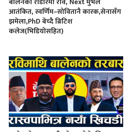
बालेनको राडारमा रवि, Next मुभले
आतंकित, स्वर्णिम–सोवितानै कारक,सेनासँग
झमेला,PhD बेच्दै ब्रिटिश
कलेज(भिडियोसहित)