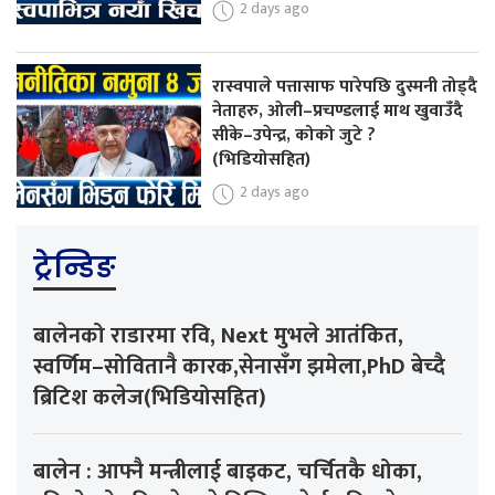
2 days ago
रास्वपाले पत्तासाफ पारेपछि दुस्मनी तोड्दै
नेताहरु, ओली–प्रचण्डलाई माथ खुवाउँदै
सीके–उपेन्द्र, कोको जुटे ?
(भिडियोसहित)
2 days ago
ट्रेन्डिङ
बालेनको राडारमा रवि, Next मुभले आतंकित,
स्वर्णिम–सोवितानै कारक,सेनासँग झमेला,PhD बेच्दै
ब्रिटिश कलेज(भिडियोसहित)
बालेन : आफ्नै मन्त्रीलाई बाइकट, चर्चितकै धोका,