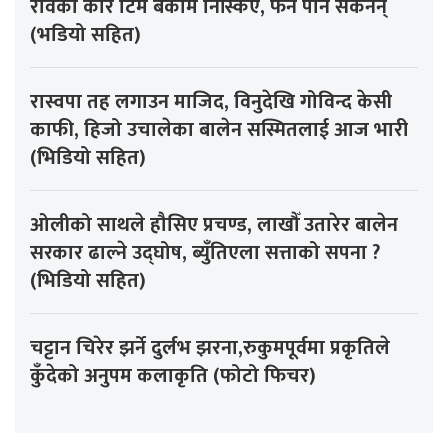
रविको कोर टिम बेकामे निस्किए, फेर्न पनि सकेनन्
(भडियो सहित)
रास्वपा तह लगाउन माजिद, विनुदेखि गोविन्द केसी
काफी, हिजो उचालेका बालेन सस्मितलाई आज भारी
(भिडियो सहित)
ओलीको साथले हौसिए प्रचण्ड, लाखौँ उतारेर बालेन
सरकार ढाल्ने उद्घोष, ब्युँतिएला सत्ताको सपना ?
(भिडियो सहित)
चट्टान चिरेर झर्ने दुर्लभ झरना,रुकुमपूर्वमा प्रकृतिले
कुँदेको अनुपम कलाकृति (फोटो फिचर)