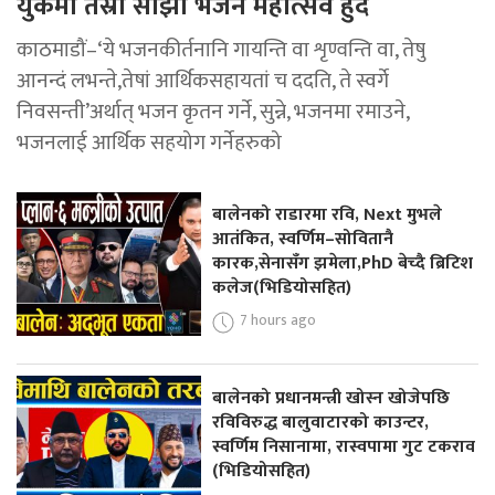
युकेमा तेस्रो साझा भजन महोत्सव हुँदै
काठमाडौं–‘ये भजनकीर्तनानि गायन्ति वा शृण्वन्ति वा, तेषु
आनन्दं लभन्ते,तेषां आर्थिकसहायतां च ददति, ते स्वर्गे
निवसन्ती’अर्थात् भजन कृतन गर्ने, सुन्ने, भजनमा रमाउने,
भजनलाई आर्थिक सहयोग गर्नेहरुको
बालेनको राडारमा रवि, Next मुभले
आतंकित, स्वर्णिम–सोवितानै
कारक,सेनासँग झमेला,PhD बेच्दै ब्रिटिश
कलेज(भिडियोसहित)
7 hours ago
बालेनको प्रधानमन्त्री खोस्न खोजेपछि
रविविरुद्ध बालुवाटारको काउन्टर,
स्वर्णिम निसानामा, रास्वपामा गुट टकराव
(भिडियोसहित)