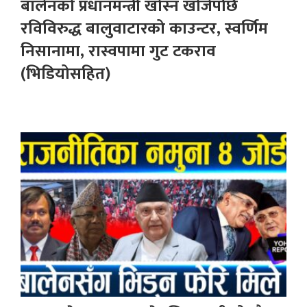
बालेनको प्रधानमन्त्री खोस्न खोजेपछि
रविविरुद्ध बालुवाटारको काउन्टर, स्वर्णिम
निसानामा, रास्वपामा गुट टकराव
(भिडियोसहित)