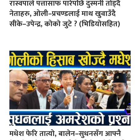
रास्वपाले पत्तासाफ पारेपछि दुस्मनी तोड्दै
नेताहरु, ओली–प्रचण्डलाई माथ खुवाउँदै
सीके–उपेन्द्र, कोको जुटे ? (भिडियोसहित)
मधेश फेरि तात्यो, बालेन–सुधनसँग आफ्नै