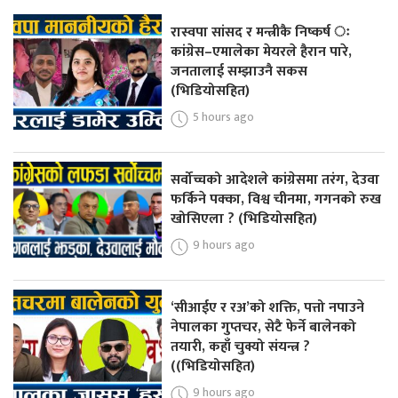
रास्वपा सांसद र मन्त्रीकै निष्कर्ष ः
कांग्रेस–एमालेका मेयरले हैरान पारे,
जनतालाई सम्झाउनै सकस
(भिडियोसहित)
5 hours ago
सर्वोच्चको आदेशले कांग्रेसमा तरंग, देउवा
फर्किने पक्का, विश्व चीनमा, गगनको रुख
खोसिएला ? (भिडियोसहित)
9 hours ago
‘सीआईए र रअ’को शक्ति, पत्तो नपाउने
नेपालका गुप्तचर, सेटै फेर्ने बालेनको
तयारी, कहाँ चुक्यो संयन्त्र ?
((भिडियोसहित)
9 hours ago