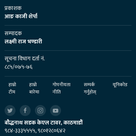
प्रकाशक
आङ काजी शेर्पा
सम्पादक
लक्ष्मी राज भण्डारी
सूचना विभाग दर्ता नं.
८८५/०७५-७६
हाम्रो
हाम्रो
गोपनीयता
सम्पर्क
यूनिकोड
टीम
बारेमा
नीति
गर्नुहोस्
बौद्धनाथ सडक केएल टावर, काठमाडौं
९८४-३३३५५५५, ९८०१२८०६४२