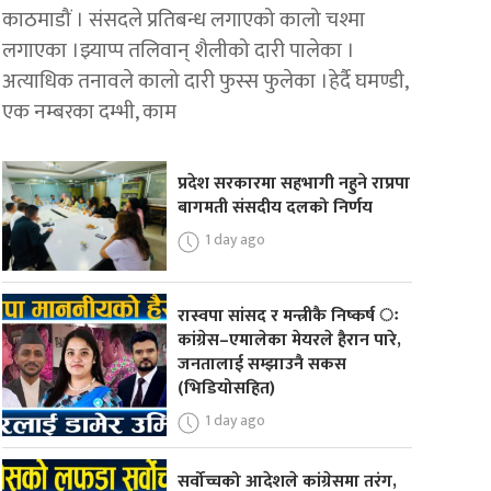
काठमाडौं । संसदले प्रतिबन्ध लगाएको कालो चश्मा
लगाएका ।झ्याप्प तलिवान् शैलीको दारी पालेका ।
अत्याधिक तनावले कालो दारी फुस्स फुलेका ।हेर्दै घमण्डी,
एक नम्बरका दम्भी, काम
प्रदेश सरकारमा सहभागी नहुने राप्रपा
बागमती संसदीय दलको निर्णय
1 day ago
रास्वपा सांसद र मन्त्रीकै निष्कर्ष ः
कांग्रेस–एमालेका मेयरले हैरान पारे,
जनतालाई सम्झाउनै सकस
(भिडियोसहित)
1 day ago
सर्वोच्चको आदेशले कांग्रेसमा तरंग,