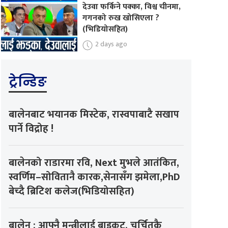
देउवा फर्किने पक्का, विश्व चीनमा,
गगनको रुख खोसिएला ?
(भिडियोसहित)
2 days ago
ट्रेन्डिङ
बालेनबाट भयानक मिस्टेक, रास्वपाबाटै सखाप
पार्ने विद्रोह !
बालेनको राडारमा रवि, Next मुभले आतंकित,
स्वर्णिम–सोवितानै कारक,सेनासँग झमेला,PhD
बेच्दै ब्रिटिश कलेज(भिडियोसहित)
बालेन : आफ्नै मन्त्रीलाई बाइकट, चर्चितकै