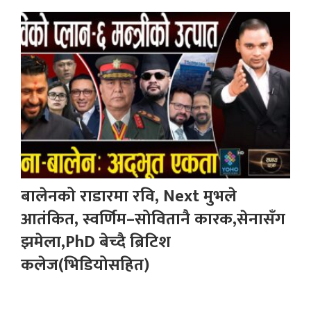
बालेनको राडारमा रवि, Next मुभले
आतंकित, स्वर्णिम–सोवितानै कारक,सेनासँग
झमेला,PhD बेच्दै ब्रिटिश
कलेज(भिडियोसहित)