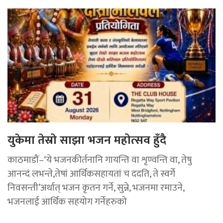
युकेमा तेस्रो साझा भजन महोत्सव हुँदै
काठमाडौं–‘ये भजनकीर्तनानि गायन्ति वा शृण्वन्ति वा, तेषु
आनन्दं लभन्ते,तेषां आर्थिकसहायतां च ददति, ते स्वर्गे
निवसन्ती’अर्थात् भजन कृतन गर्ने, सुन्ने, भजनमा रमाउने,
भजनलाई आर्थिक सहयोग गर्नेहरुको