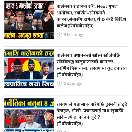
बालेनको राडारमा रवि, Next मुभले
आतंकित, स्वर्णिम–सोवितानै
कारक,सेनासँग झमेला,PhD बेच्दै ब्रिटिश
कलेज(भिडियोसहित)
9 hours ago
बालेनको प्रधानमन्त्री खोस्न खोजेपछि
रविविरुद्ध बालुवाटारको काउन्टर,
स्वर्णिम निसानामा, रास्वपामा गुट टकराव
(भिडियोसहित)
2 days ago
रास्वपाले पत्तासाफ पारेपछि दुस्मनी तोड्दै
नेताहरु, ओली–प्रचण्डलाई माथ खुवाउँदै
सीके–उपेन्द्र, कोको जुटे ?
(भिडियोसहित)