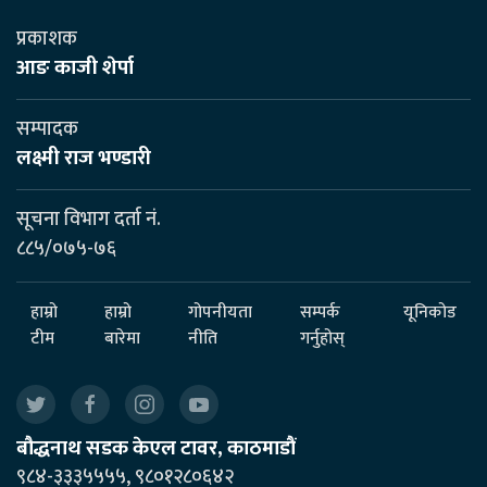
प्रकाशक
आङ काजी शेर्पा
सम्पादक
लक्ष्मी राज भण्डारी
सूचना विभाग दर्ता नं.
८८५/०७५-७६
हाम्रो
हाम्रो
गोपनीयता
सम्पर्क
यूनिकोड
टीम
बारेमा
नीति
गर्नुहोस्
बौद्धनाथ सडक केएल टावर, काठमाडौं
९८४-३३३५५५५, ९८०१२८०६४२